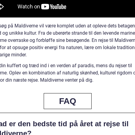
esøg på Maldiverne vil være komplet uden at opleve dets betage
og unikke kultur. Fra de uberørte strande til den levende marine l
ne overraske og forbløffe sine besøgende. En rejse til Maldivern
or at opsuge positiv energi fra naturen, lære om lokale tradition
arige minder.
in kuffert og træd ind i en verden af paradis, mens du rejser til
rne. Oplev en kombination af naturlig skønhed, kulturel rigdom 
or din næste rejse. Maldiverne venter på dig.
FAQ
d er den bedste tid på året at rejse til
ldiverne?