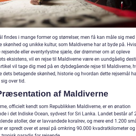
l findes i mange former og størrelser, men få kan måle sig med
ge skønhed og unikke kultur, som Maldiverne har at byde på. Hvis
e rejsende eller eventyrlystne sjæle, der drømmer om at opleve
ts eksistens, vil en rejse til Maldiverne være en uundgåelig dest
tikel vil tage dig med på en dybdegående rejse til Maldiverne, hv
e dets betagende skønhed, historie og hvordan dette rejsemål ha
 sig over tid.
Præsentation af Maldiverne
rne, officielt kendt som Republikken Maldiverne, er en ønation
de i det Indiske Ocean, sydvest for Sri Lanka. Landet består af 
klende atoller, der er lavvandede koralrev, og mere end 1.200 små
er er spredt over et areal på omkring 90.000 kvadratkilometer og
 tropisk paradis for rejsende.