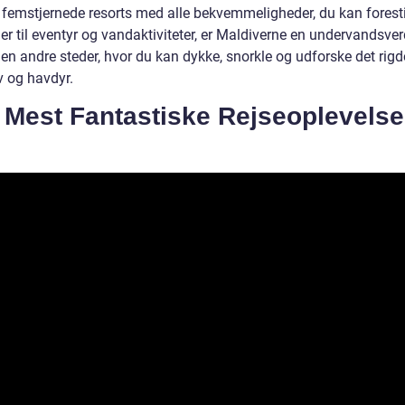
 femstjernede resorts med alle bekvemmeligheder, du kan forestil
er til eventyr og vandaktiviteter, er Maldiverne en undervandsve
en andre steder, hvor du kan dykke, snorkle og udforske det rig
v og havdyr.
 Mest Fantastiske Rejseoplevelse