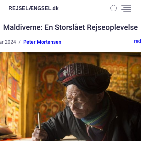
REJSELÆNGSEL.
dk
Maldiverne: En Storslået Rejseoplevelse
red
ar 2024
Peter Mortensen