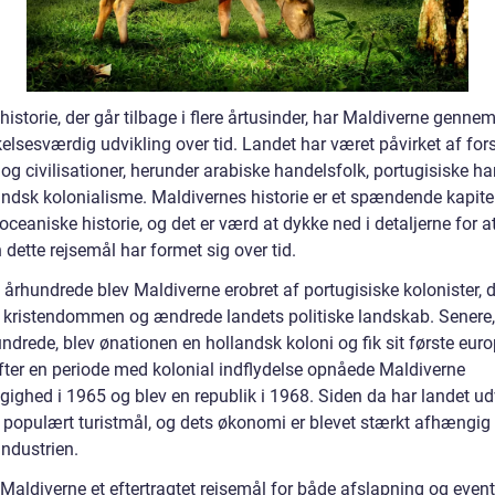
istorie, der går tilbage i flere årtusinder, har Maldiverne genne
lsesværdig udvikling over tid. Landet har været påvirket af fors
 og civilisationer, herunder arabiske handelsfolk, portugisiske h
andsk kolonialisme. Maldivernes historie er et spændende kapitel
oceaniske historie, og det er værd at dykke ned i detaljerne for at
dette rejsemål har formet sig over tid.
. århundrede blev Maldiverne erobret af portugisiske kolonister, 
e kristendommen og ændrede landets politiske landskab. Senere, 
ndrede, blev ønationen en hollandsk koloni og fik sit første eur
fter en periode med kolonial indflydelse opnåede Maldiverne
ighed i 1965 og blev en republik i 1968. Siden da har landet ud
et populært turistmål, og dets økonomi er blevet stærkt afhængig
industrien.
 Maldiverne et eftertragtet rejsemål for både afslapning og event