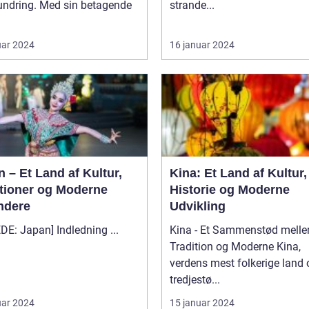
undring. Med sin betagende
strande...
uar 2024
16 januar 2024
 – Et Land af Kultur,
Kina: Et Land af Kultur,
itioner og Moderne
Historie og Moderne
ndere
Udvikling
[BILLEDE: Japan] Indledning ...
Kina - Et Sammenstød mell
Tradition og Moderne Kina,
verdens mest folkerige land
tredjestø...
uar 2024
15 januar 2024