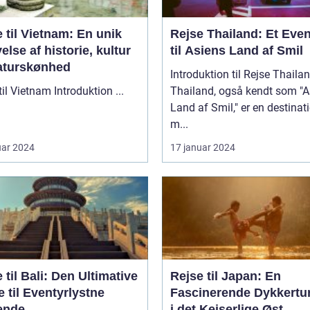
 til Vietnam: En unik
Rejse Thailand: Et Even
else af historie, kultur
til Asiens Land af Smil
aturskønhed
Introduktion til Rejse Thaila
Rejse til Vietnam Introduktion ...
Thailand, også kendt som "A
Land af Smil," er en destinat
m...
uar 2024
17 januar 2024
 til Bali: Den Ultimative
Rejse til Japan: En
 til Eventyrlystne
Fascinerende Dykkertur
ende
i det Kejserlige Øst