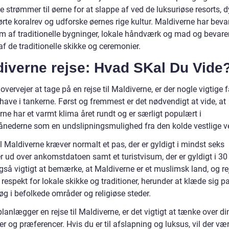
 strømmer til øerne for at slappe af ved de luksuriøse resorts, d
rte koralrev og udforske øernes rige kultur. Maldiverne har bevar
orm af traditionelle bygninger, lokale håndværk og mad og bevare
f de traditionelle skikke og ceremonier.
diverne rejse: Hvad SKal Du Vide
overvejer at tage på en rejse til Maldiverne, er der nogle vigtige f
have i tankerne. Først og fremmest er det nødvendigt at vide, at
ne har et varmt klima året rundt og er særligt populært i
ånederne som en undslipningsmulighed fra den kolde vestlige v
il Maldiverne kræver normalt et pas, der er gyldigt i mindst seks
 ud over ankomstdatoen samt et turistvisum, der er gyldigt i 30
også vigtigt at bemærke, at Maldiverne er et muslimsk land, og r
 respekt for lokale skikke og traditioner, herunder at klæde sig 
øg i befolkede områder og religiøse steder.
lanlægger en rejse til Maldiverne, er det vigtigt at tænke over di
er og præferencer. Hvis du er til afslapning og luksus, vil der vær