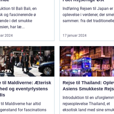
ion til Bali Bali, en
Indføring Rejsen til Japan er en
sk og fascinerende ø
oplevelse i verdener, der smel
gende i det smukke
sammen: fra det traditionelle t
sien, har læ...
uar 2024
17 januar 2024
 til Maldiverne: Æterisk
Rejse til Thailand: Ople
hed og eventyrlystens
Asiens Smukkeste Rej
dis
Introduktion til en uforglem
 til Maldiverne har altid
rejseoplevelse Thailand, et
genstand for fascinations
eksotisk land med sine smu