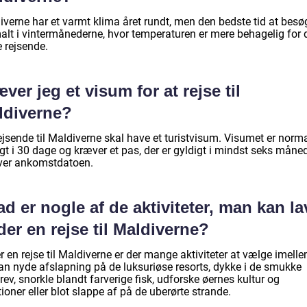
iverne har et varmt klima året rundt, men den bedste tid at besø
alt i vintermånederne, hvor temperaturen er mere behagelig for 
e rejsende.
ver jeg et visum for at rejse til
ldiverne?
ejsende til Maldiverne skal have et turistvisum. Visumet er norma
gt i 30 dage og kræver et pas, der er gyldigt i mindst seks måne
ver ankomstdatoen.
d er nogle af de aktiviteter, man kan la
er en rejse til Maldiverne?
 en rejse til Maldiverne er der mange aktiviteter at vælge imelle
an nyde afslapning på de luksuriøse resorts, dykke i de smukke
rev, snorkle blandt farverige fisk, udforske øernes kultur og
tioner eller blot slappe af på de uberørte strande.