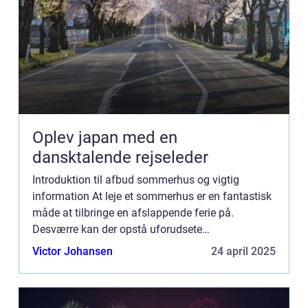
Oplev japan med en
dansktalende rejseleder
Introduktion til afbud sommerhus og vigtig
information At leje et sommerhus er en fantastisk
måde at tilbringe en afslappende ferie på.
Desværre kan der opstå uforudsete
omstændigheder, der gør det nødvendigt at aflyse
Victor Johansen
24 april 2025
en planlagt sommerhusreservatio...