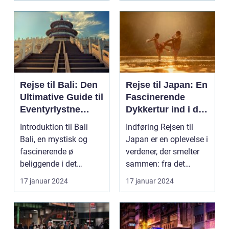
Rejse til Bali: Den
Rejse til Japan: En
Ultimative Guide til
Fascinerende
Eventyrlystne
Dykkertur ind i det
Rejsende
Kejserlige Øst
Introduktion til Bali
Indføring Rejsen til
Bali, en mystisk og
Japan er en oplevelse i
fascinerende ø
verdener, der smelter
beliggende i det
sammen: fra det
smukke Indonesien,
traditionelle ti...
17 januar 2024
17 januar 2024
har læ...