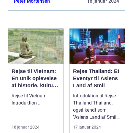
Peter Mortensen
18 januar 2024
en planlagt sommerhusreservatio...
Rejse til Vietnam:
Rejse Thailand: Et
En unik oplevelse
Eventyr til Asiens
af historie, kultur
Land af Smil
og naturskønhed
Rejse til Vietnam
Introduktion til Rejse
Introduktion ...
Thailand Thailand,
også kendt som
"Asiens Land af Smil,"
er en destination m...
18 januar 2024
17 januar 2024