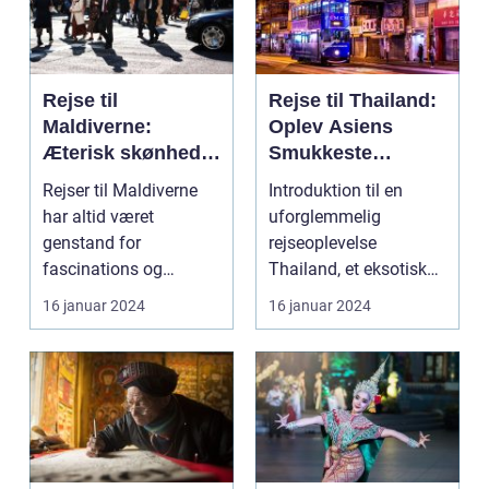
Rejse til
Rejse til Thailand:
Maldiverne:
Oplev Asiens
Æterisk skønhed
Smukkeste
og eventyrlystens
Rejsemål
Rejser til Maldiverne
Introduktion til en
paradis
har altid været
uforglemmelig
genstand for
rejseoplevelse
fascinations og
Thailand, et eksotisk
beundring. Med sin
land med sine smukke
16 januar 2024
16 januar 2024
betagende natu...
strande...