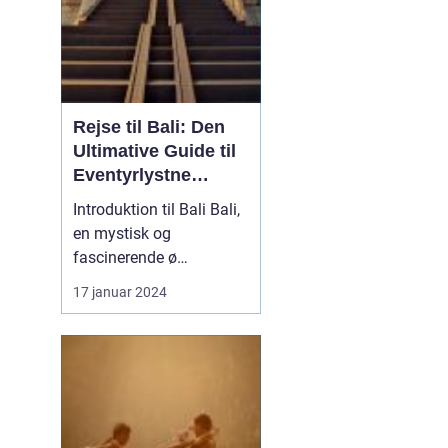
Rejse til Bali: Den
Ultimative Guide til
Eventyrlystne
Rejsende
Introduktion til Bali Bali,
en mystisk og
fascinerende ø
beliggende i det smukke
17 januar 2024
Indonesien, har længe
været et populært valg
for rejsende og
eventyrlystne, der søger
at opleve en unik kultur,
betagende