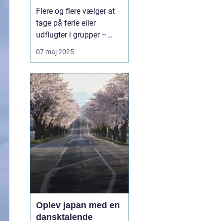
bæredygtig måde at
Flere og flere vælger at
rejse sammen
tage på ferie eller
udflugter i grupper –
hvad enten det er
07 maj 2025
familier, vennegrupper,
skoler, virksomheder eller
foreninger. Når rejsen
skal være både praktisk,
komfortabel og
miljøven...
Oplev japan med en
dansktalende