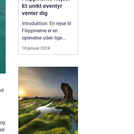
Et unikt eventyr
venter dig
Introduktion: En rejse til
Filippinerne er en
oplevelse uden lige.
Dette sydøstasiatiske
18 januar 2024
paradis, der består af
over 7.000 smukke øer,
byder på en overflod af
kulturelle, naturlige og
historiske skatte, der er
dybt forankrede i hjertet
ad
af landet. Uan...
 og
hed