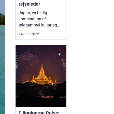
rejseleder
Japan, en herlig
kombination af
ældgammel kultur og
moderne innovation, er
24 april 2025
en destination, der
fascinerer mennesker fra
hele verden. For danske
rejsende bliver
oplevelsen ekstra unik,
når de har en rejseleder,
der taler deres eget
sprog. ...
Filippinerne Rejse: