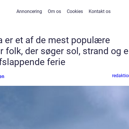
Annoncering
Om os
Cookies
Kontakt os
a er et af de mest populære
 folk, der søger sol, strand og 
fslappende ferie
redaktio
en