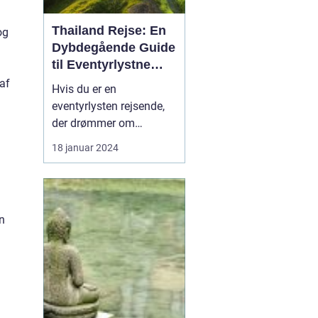
Thailand Rejse: En
og
Dybdegående Guide
til Eventyrlystne
Rejsende
af
Hvis du er en
eventyrlysten rejsende,
der drømmer om
eksotiske destinationer,
18 januar 2024
er en Thailand-rejse et
must på din liste. Med
sin enestående blanding
af naturskønhed,
en
kulturarv og venlige
lokalbefolkning er
Thailand blevet et
populært rejsemål for
tur...