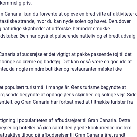
erkommelig pris.
n Canaria, kan du forvente at opleve en bred vifte af aktiviteter 
antastiske strande, hvor du kan nyde solen og havet. Derudover
g naturlige skønheder at udforske, herunder smukke
dskaber. Øen har også et pulserende natteliv og et bredt udvalg 
anaria afbudsrejse er det vigtigt at pakke passende tøj til det
dbringe solcreme og badetøj. Det kan også være en god ide at
nter, da nogle mindre butikker og restauranter måske ikke
 et populært turistmål i mange år. Øens turisme begyndte at
re rejsende begyndte at opdage øens skønhed og solrige vejr. Sid
tielt, og Gran Canaria har fortsat med at tiltrække turister fra
tigning i populariteten af afbudsrejser til Gran Canaria. Dette
yrejser og hoteller på øen samt den øgede konkurrence mellem
ttraktive tilbud på afbudsrejser til Gran Canaria året rundt.