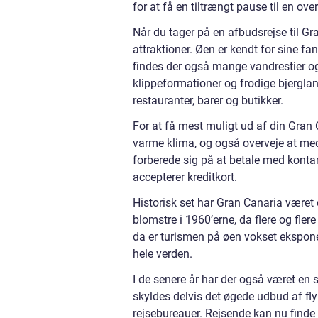
for at få en tiltrængt pause til en ov
Når du tager på en afbudsrejse til Gra
attraktioner. Øen er kendt for sine f
findes der også mange vandrestier o
klippeformationer og frodige bjerglan
restauranter, barer og butikker.
For at få mest muligt ud af din Gran C
varme klima, og også overveje at me
forberede sig på at betale med konta
accepterer kreditkort.
Historisk set har Gran Canaria været
blomstre i 1960’erne, da flere og fle
da er turismen på øen vokset eksponen
hele verden.
I de senere år har der også været en s
skyldes delvis det øgede udbud af fl
rejsebureauer. Rejsende kan nu finde a