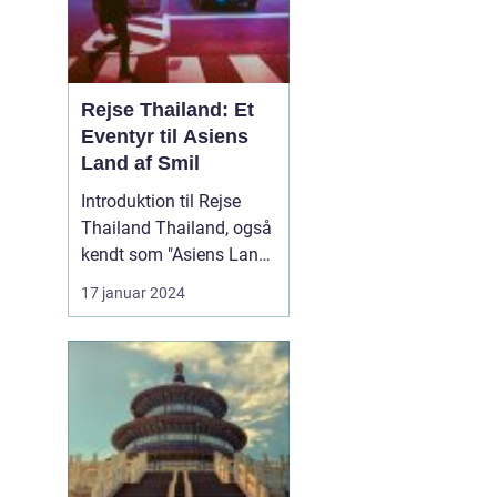
Rejse Thailand: Et
Eventyr til Asiens
Land af Smil
Introduktion til Rejse
Thailand Thailand, også
kendt som "Asiens Land
af Smil," er en
17 januar 2024
destination med en rig
kultur, betagende
naturlandskaber og
spændende eventyr. Lige
fra de berømte strande i
syd til de historiske
templer i nord, er det et
land f...