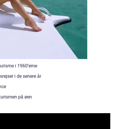
urisme i 1960’erne
rejser i de senere år
nce
 turismen på øen