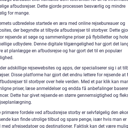
elige afbudsrejser. Dette gjorde processen besværlig og mindre
elig for mange.
ernets udbredelse startede en æra med online rejsebureauer og
sites, der begyndte at tilbyde afbudsrejser til storbyer. Dette gjo
or rejsende at søge og sammenligne priser på flybilletter og hot
kellige udbydere. Denne digitale tilgængelighed har gjort det lan
 at planlægge en afbudsrejse og har gjort det til en populær
lighed.
 der adskillige rejsewebsites og apps, der specialiserer sig i at ti
jser. Disse platforme har gjort det endnu lettere for rejsende at 
budsrejser til storbyer over hele verden. Med et par klik kan ma
igne priser, læse anmeldelser og endda få anbefalinger basere
cer. Dette har givet rejsende en større gennemsigtighed og fleksib
ejseplanlægning.
e primære fordele ved afbudsrejse storby er selvfølgelig den øk
sende kan finde utrolige tilbud og spare penge, især hvis man er
l med afrejsedatoer og destinationer. Faktisk kan det være mulig