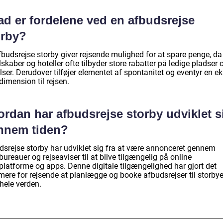
ad er fordelene ved en afbudsrejse
orby?
fbudsrejse storby giver rejsende mulighed for at spare penge, da
lskaber og hoteller ofte tilbyder store rabatter på ledige pladser 
ser. Derudover tilføjer elementet af spontanitet og eventyr en ek
dimension til rejsen.
ordan har afbudsrejse storby udviklet s
nnem tiden?
dsrejse storby har udviklet sig fra at være annonceret gennem
bureauer og rejseaviser til at blive tilgængelig på online
eplatforme og apps. Denne digitale tilgængelighed har gjort det
ere for rejsende at planlægge og booke afbudsrejser til storbye
hele verden.