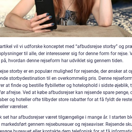
artikel vil vi udforske konceptet med “afbudsrejse storby” og pr
oplysninger til alle, der interesserer sig for denne form for rejse. V
 på, hvordan denne rejseform har udviklet sig gennem tiden.
ejse storby er en populær mulighed for rejsende, der ønsker at o
de storbydestination til en overkommelig pris. Denne rejsefor
r at finde og bestille flybilletter og hotelophold i sidste øjeblik, 
 før afrejse. Ved at købe afbudsrejser kan rejsende spare penge, 
aber og hoteller ofte tilbyder store rabatter for at få fyldt de rest
eller værelser.
k set har afbudsrejser været tilgængelige i mange år. I starten bl
 markedsført gennem rejsebureauer og rejseaviser. Rejsende sku
besøge bureauet eller kontakte dem telefonisk for at få informat