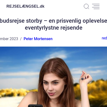
REJSELÆNGSEL.
dk
budsrejse storby – en prisvenlig oplevelse 
eventyrlystne rejsende
red
ember 2023
Peter Mortensen