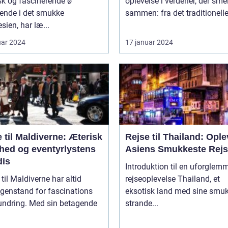
sk og fascinerende ø
oplevelse i verdener, der smel
gende i det smukke
sammen: fra det traditionelle t
sien, har læ...
uar 2024
17 januar 2024
 til Maldiverne: Æterisk
Rejse til Thailand: Ople
hed og eventyrlystens
Asiens Smukkeste Rej
dis
Introduktion til en uforglem
 til Maldiverne har altid
rejseoplevelse Thailand, et
genstand for fascinations
eksotisk land med sine smu
undring. Med sin betagende
strande...