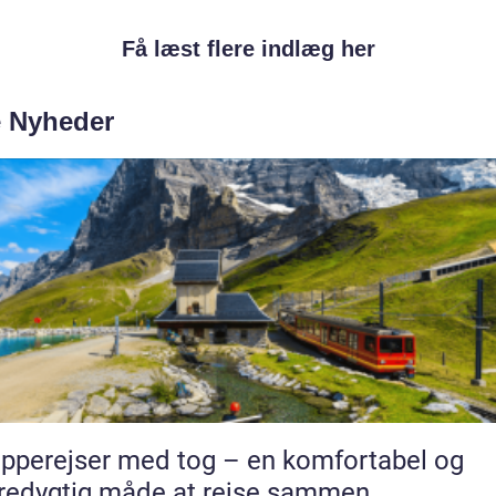
Få læst flere indlæg her
e Nyheder
pperejser med tog – en komfortabel og
edygtig måde at rejse sammen