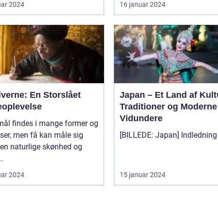
uar 2024
16 januar 2024
verne: En Storslået
Japan – Et Land af Kult
eoplevelse
Traditioner og Moderne
Vidundere
mål findes i mange former og
lser, men få kan måle sig
en naturlige skønhed og
.
uar 2024
15 januar 2024