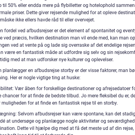
p til 50% eller endda mere på flybilletter og hotelophold sammen
ale priser. Dette giver rejsende mulighed for at opleve destinat
åske ikke ellers havde råd til eller overvejet.
n fordel ved afbudsrejser er det element af spontanitet og event
e ved præcis, hvilken destination man vil ende med, kan man op
gen ved at vente på og lade sig overraske af det endelige rejse
an være en fantastisk måde at udfordre sig selv og sin rejsekom
tidig med at man udforsker nye kulturer og oplevelser.
 planlægger en afbudsrejse storby er der visse faktorer, man bør
ing. Her er nogle vigtige ting at huske:
ibilitet: Vær åben for forskellige destinationer og afrejsedatoer f
 chancer for at finde de bedste tilbud. Jo mere fleksibel du er, d
r muligheden for at finde en fantastisk rejse til en storby.
lægning: Selvom afbudsrejser kan være spontane, kan det stadi
idé at undersøge og planlægge nogle aktiviteter og seværdighed
ination. Dette vil hjælpe dig med at få det meste ud af din rejse