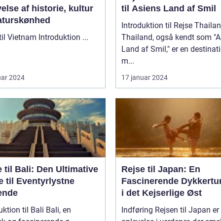
else af historie, kultur
til Asiens Land af Smil
aturskønhed
Introduktion til Rejse Thaila
Rejse til Vietnam Introduktion ...
Thailand, også kendt som "A
Land af Smil," er en destinat
m...
uar 2024
17 januar 2024
 til Bali: Den Ultimative
Rejse til Japan: En
 til Eventyrlystne
Fascinerende Dykkertur
ende
i det Kejserlige Øst
ion til Bali Bali, en
Indføring Rejsen til Japan er en