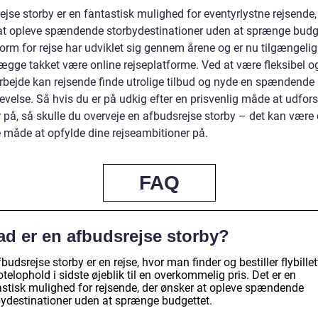
jse storby er en fantastisk mulighed for eventyrlystne rejsende,
at opleve spændende storbydestinationer uden at sprænge budge
orm for rejse har udviklet sig gennem årene og er nu tilgængeli
lægge takket være online rejseplatforme. Ved at være fleksibel o
rarbejde kan rejsende finde utrolige tilbud og nyde en spændende
evelse. Så hvis du er på udkig efter en prisvenlig måde at udfor
r på, så skulle du overveje en afbudsrejse storby – det kan være
e måde at opfylde dine rejseambitioner på.
FAQ
ad er en afbudsrejse storby?
budsrejse storby er en rejse, hvor man finder og bestiller flybillet
telophold i sidste øjeblik til en overkommelig pris. Det er en
astisk mulighed for rejsende, der ønsker at opleve spændende
bydestinationer uden at sprænge budgettet.