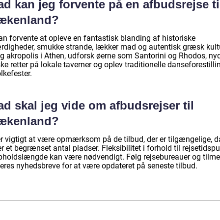
d kan jeg forvente på en afbudsrejse ti
ækenland?
n forvente at opleve en fantastisk blanding af historiske
rdigheder, smukke strande, lækker mad og autentisk græsk kult
g akropolis i Athen, udforsk øerne som Santorini og Rhodos, ny
e retter på lokale taverner og oplev traditionelle danseforestilli
lkefester.
d skal jeg vide om afbudsrejser til
ækenland?
r vigtigt at være opmærksom på de tilbud, der er tilgængelige, d
r et begrænset antal pladser. Fleksibilitet i forhold til rejsetidsp
pholdslængde kan være nødvendigt. Følg rejsebureauer og tilme
deres nyhedsbreve for at være opdateret på seneste tilbud.