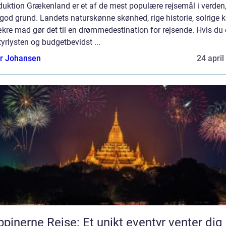
duktion Grækenland er et af de mest populære rejsemål i verden
od grund. Landets naturskønne skønhed, rige historie, solrige 
kre mad gør det til en drømmedestination for rejsende. Hvis du 
yrlysten og budgetbevidst ...
or Johansen
24 april
ippinerne Rejse: Et unikt eventyr venter dig