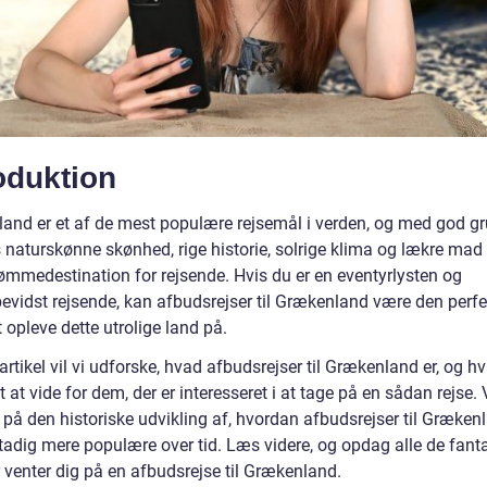
oduktion
and er et af de mest populære rejsemål i verden, og med god gr
 naturskønne skønhed, rige historie, solrige klima og lækre mad 
rømmedestination for rejsende. Hvis du er en eventyrlysten og
evidst rejsende, kan afbudsrejser til Grækenland være den perfe
opleve dette utrolige land på.
artikel vil vi udforske, hvad afbudsrejser til Grækenland er, og h
gt at vide for dem, der er interesseret i at tage på en sådan rejse. V
 på den historiske udvikling af, hvordan afbudsrejser til Græken
stadig mere populære over tid. Læs videre, og opdag alle de fant
r venter dig på en afbudsrejse til Grækenland.