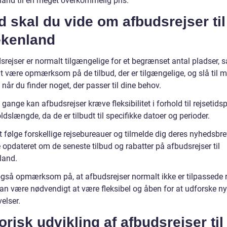
and til en meget overkommelig pris.
 skal du vide om afbudsrejser til
kenland
rejser er normalt tilgængelige for et begrænset antal pladser, s
at være opmærksom på de tilbud, der er tilgængelige, og slå til 
år du finder noget, der passer til dine behov.
gange kan afbudsrejser kræve fleksibilitet i forhold til rejsetids
dslængde, da de er tilbudt til specifikke datoer og perioder.
t følge forskellige rejsebureauer og tilmelde dig deres nyhedsbr
opdateret om de seneste tilbud og rabatter på afbudsrejser til
land.
gså opmærksom på, at afbudsrejser normalt ikke er tilpassede re
kan være nødvendigt at være fleksibel og åben for at udforske ny
elser.
orisk udvikling af afbudsrejser til