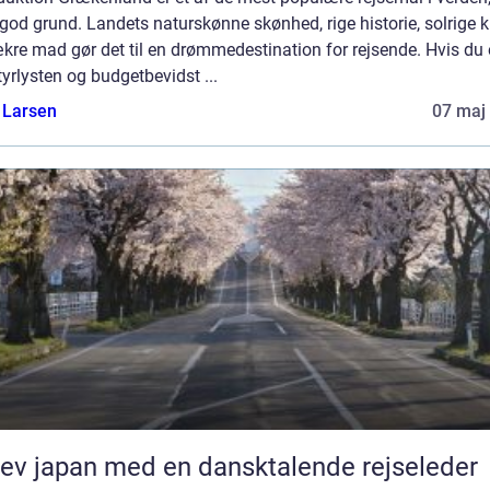
od grund. Landets naturskønne skønhed, rige historie, solrige 
kre mad gør det til en drømmedestination for rejsende. Hvis du 
yrlysten og budgetbevidst ...
 Larsen
07 maj
ev japan med en dansktalende rejseleder