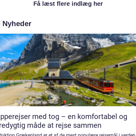
Få læst flere indlæg her
e Nyheder
pperejser med tog – en komfortabel og
edygtig måde at rejse sammen
duktion Grækenland er et af de mest populære rejsemål i verden