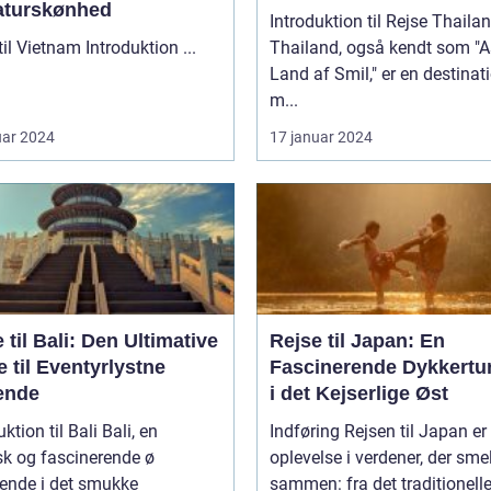
aturskønhed
Introduktion til Rejse Thaila
Rejse til Vietnam Introduktion ...
Thailand, også kendt som "A
Land af Smil," er en destinat
m...
uar 2024
17 januar 2024
 til Bali: Den Ultimative
Rejse til Japan: En
 til Eventyrlystne
Fascinerende Dykkertur
ende
i det Kejserlige Øst
ion til Bali Bali, en
Indføring Rejsen til Japan er en
sk og fascinerende ø
oplevelse i verdener, der smel
gende i det smukke
sammen: fra det traditionelle t