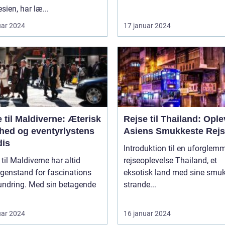
sien, har læ...
uar 2024
17 januar 2024
 til Maldiverne: Æterisk
Rejse til Thailand: Ople
hed og eventyrlystens
Asiens Smukkeste Rej
dis
Introduktion til en uforglem
 til Maldiverne har altid
rejseoplevelse Thailand, et
genstand for fascinations
eksotisk land med sine smu
undring. Med sin betagende
strande...
uar 2024
16 januar 2024