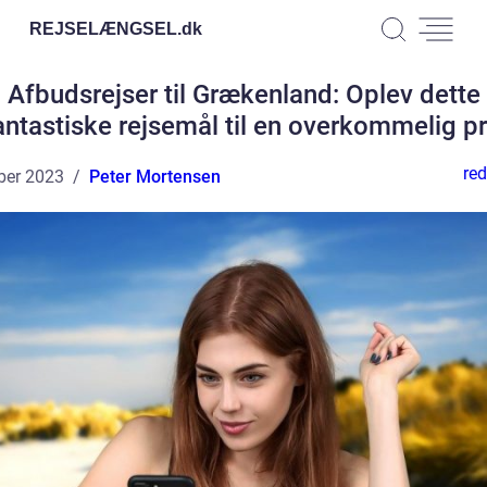
REJSELÆNGSEL.
dk
Afbudsrejser til Grækenland: Oplev dette
antastiske rejsemål til en overkommelig pr
red
ber 2023
Peter Mortensen