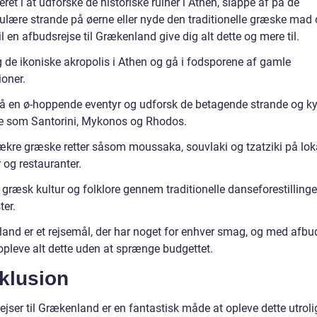
eret i at udforske de historiske ruiner i Athen, slappe af på de
ulære strande på øerne eller nyde den traditionelle græske mad
vil en afbudsrejse til Grækenland give dig alt dette og mere til.
 de ikoniske akropolis i Athen og gå i fodsporene af gamle
ioner.
å en ø-hoppende eventyr og udforsk de betagende strande og kys
e som Santorini, Mykonos og Rhodos.
ækre græske retter såsom moussaka, souvlaki og tzatziki på lok
 og restauranter.
græsk kultur og folklore gennem traditionelle danseforestillinge
ter.
and er et rejsemål, der har noget for enhver smag, og med afbu
opleve alt dette uden at sprænge budgettet.
klusion
jser til Grækenland er en fantastisk måde at opleve dette utroli