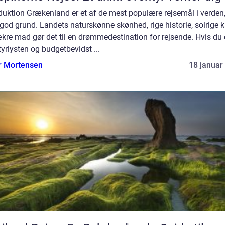
duktion Grækenland er et af de mest populære rejsemål i verden
od grund. Landets naturskønne skønhed, rige historie, solrige 
kre mad gør det til en drømmedestination for rejsende. Hvis du 
yrlysten og budgetbevidst ...
r Mortensen
18 januar