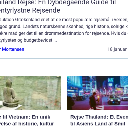
iland Rejse: En Dybdegående Guide til
ntyrlystne Rejsende
duktion Grækenland er et af de mest populære rejsemål i verden
od grund. Landets naturskønne skønhed, rige historie, solrige 
kre mad gør det til en drømmedestination for rejsende. Hvis du 
yrlysten og budgetbevidst ...
r Mortensen
18 januar
 til Vietnam: En unik
Rejse Thailand: Et Even
else af historie, kultur
til Asiens Land af Smil