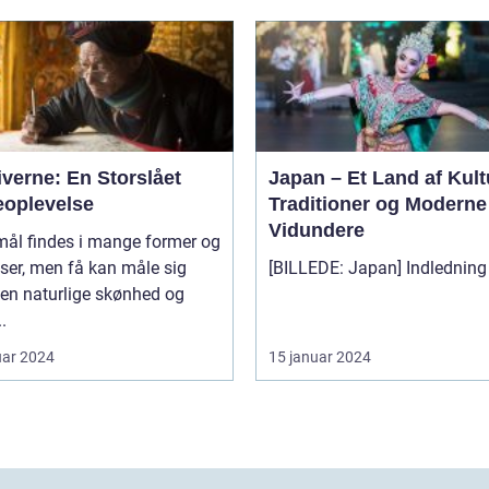
verne: En Storslået
Japan – Et Land af Kult
eoplevelse
Traditioner og Moderne
Vidundere
mål findes i mange former og
lser, men få kan måle sig
en naturlige skønhed og
.
uar 2024
15 januar 2024