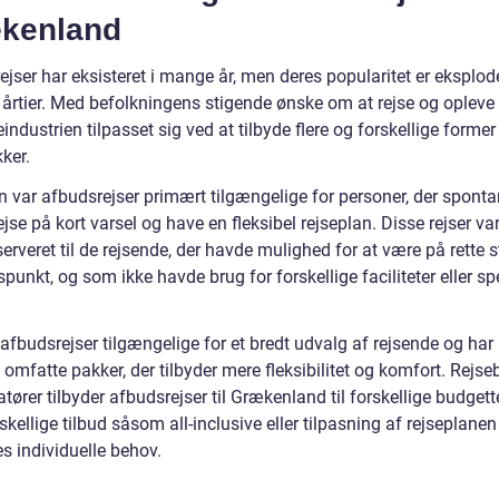
kenland
jser har eksisteret i mange år, men deres popularitet er eksplod
 årtier. Med befolkningens stigende ønske om at rejse og opleve
eindustrien tilpasset sig ved at tilbyde flere og forskellige former
ker.
en var afbudsrejser primært tilgængelige for personer, der sponta
jse på kort varsel og have en fleksibel rejseplan. Disse rejser v
serveret til de rejsende, der havde mulighed for at være på rette 
dspunkt, og som ikke havde brug for forskellige faciliteter eller sp
 afbudsrejser tilgængelige for et bredt udvalg af rejsende og har 
at omfatte pakker, der tilbyder mere fleksibilitet og komfort. Rejs
tører tilbyder afbudsrejser til Grækenland til forskellige budgett
kellige tilbud såsom all-inclusive eller tilpasning af rejseplanen
s individuelle behov.