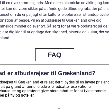
l til en overkommelig pris. Med deres historiske udvikling og ko
tet kan du være sikker på at finde gode tilbud og rabatter på di
Uanset om du er på jagt efter kulturelle oplevelser, strandoplevelse
ination af begge, vil en afbudsrejse til Grækenland give dig
mmelige minder og eventyr. Så sørg for at være opdateret på de
g gør dig klar til at opdage den skønhed, historie og kultur, der ve
nland.
FAQ
ad er afbudsrejser til Grækenland?
srejser til Grækenland er rejser, der tilbydes til en lavere pris en
lt på grund af annullerede eller udsatte reservationer.
bureauer og operatører giver store rabatter for at fylde tomme
er på fly og hoteller.