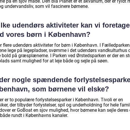
rie på en sjov måde. Den Blå Planet er et akvarium, der er fyldt
og undervandsliv, som vil fascinere børnene.
lke udendørs aktiviteter kan vi foretag
d vores børn i København?
r flere udendørs aktiviteter for børn i København. I Fælledparke
ene lege på legepladser, svømme i det udendørs vandkulturhus 
le bold på græsplænerne. I Parken ved Ørstedsparken er der en st
plads samt mulighed for at leje både og sejle på søen.
 der nogle spændende forlystelsesparke
benhavn, som børnene vil elske?
er er to populære forlystelsesparker i København. Tivoli er en
iker, der tilbyder forlystelser, spil og underholdning for hele fami
dover er GoBoat en sjov mulighed, hvor børnene kan sejle deres
både rundt i Københavns kanaler.