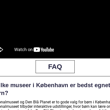
FAQ
lke museer i København er bedst egnet 
rn?
onalmuseet og Den Blå Planet er to gode valg for børn i Københ
nalmuseet tilbyder interaktive udstillinger, hvor børn kan lære 