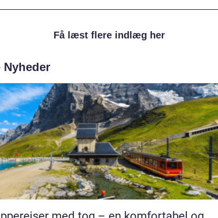
Få læst flere indlæg her
e Nyheder
pperejser med tog – en komfortabel og