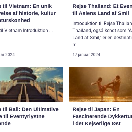
 til Vietnam: En unik
Rejse Thailand: Et Even
else af historie, kultur
til Asiens Land af Smil
aturskønhed
Introduktion til Rejse Thaila
Rejse til Vietnam Introduktion ...
Thailand, også kendt som "A
Land af Smil," er en destinat
m...
uar 2024
17 januar 2024
 til Bali: Den Ultimative
Rejse til Japan: En
 til Eventyrlystne
Fascinerende Dykkertur
ende
i det Kejserlige Øst