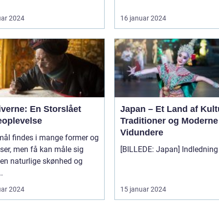
uar 2024
16 januar 2024
verne: En Storslået
Japan – Et Land af Kult
eoplevelse
Traditioner og Moderne
Vidundere
mål findes i mange former og
lser, men få kan måle sig
en naturlige skønhed og
.
uar 2024
15 januar 2024