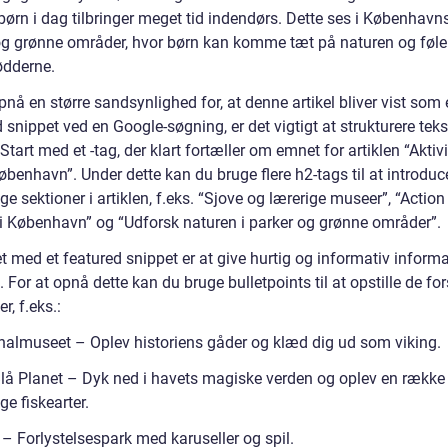
ørn i dag tilbringer meget tid indendørs. Dette ses i Københav
og grønne områder, hvor børn kan komme tæt på naturen og føle
ødderne.
pnå en større sandsynlighed for, at denne artikel bliver vist som 
 snippet ved en Google-søgning, er det vigtigt at strukturere tek
 Start med et -tag, der klart fortæller om emnet for artiklen “Aktivi
øbenhavn”. Under dette kan du bruge flere h2-tags til at introduc
ige sektioner i artiklen, f.eks. “Sjove og lærerige museer”, “Action
 i København” og “Udforsk naturen i parker og grønne områder”.
 med et featured snippet er at give hurtig og informativ informat
 For at opnå dette kan du bruge bulletpoints til at opstille de for
er, f.eks.:
nalmuseet – Oplev historiens gåder og klæd dig ud som viking.
lå Planet – Dyk ned i havets magiske verden og oplev en række
ige fiskearter.
 – Forlystelsespark med karuseller og spil.