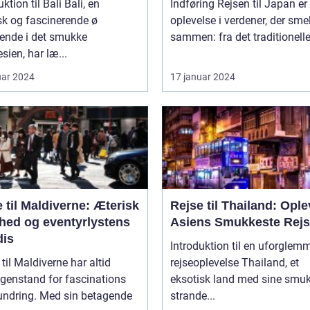
ion til Bali Bali, en
Indføring Rejsen til Japan er en
sk og fascinerende ø
oplevelse i verdener, der smel
gende i det smukke
sammen: fra det traditionelle t
sien, har læ...
uar 2024
17 januar 2024
 til Maldiverne: Æterisk
Rejse til Thailand: Ople
hed og eventyrlystens
Asiens Smukkeste Rej
dis
Introduktion til en uforglem
 til Maldiverne har altid
rejseoplevelse Thailand, et
genstand for fascinations
eksotisk land med sine smu
undring. Med sin betagende
strande...