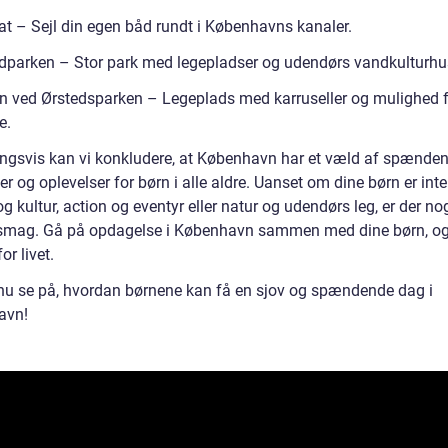
t – Sejl din egen båd rundt i Københavns kanaler.
dparken – Stor park med legepladser og udendørs vandkulturhu
n ved Ørstedsparken – Legeplads med karruseller og mulighed f
e.
ingsvis kan vi konkludere, at København har et væld af spænde
ter og oplevelser for børn i alle aldre. Uanset om dine børn er int
og kultur, action og eventyr eller natur og udendørs leg, er der no
smag. Gå på opdagelse i København sammen med dine børn, o
or livet.
nu se på, hvordan børnene kan få en sjov og spændende dag i
avn!