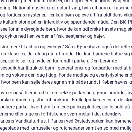
vn byder på et utal af museer, der appellerer til børns nysgerri
 læring. Nationalmuseet er et oplagt valg, hvis dit barn er fasciner
 og fortidens mysterier. Her kan børn opleve alt fra oldtidens vikin
 kulturhistorie på en interaktiv og spændende måde. Den Blå Pl
-see for alle dyreglade børn, hvor de kan udforske havets magis
g dykke ned i en verden af fisk, søstjerner og hajer.
børn mere til action og eventyr? Så er København også det rette 
r en klassiker, der aldrig går af mode. Her kan børnene boltre sig 
lser, spille spil og nyde en tur rundt i parken. Den berømte
lsespark har tiltrukket børn i generationer og fortsætter med at b
rn og voksne den dag i dag. For de modige og eventyrlystne er 
 hvor børn kan sejle deres egne små både rundt i Københavns ka
vn er også hjemsted for en række parker og grønne områder, h
orske naturen og løbe frit omkring. Fælledparken er en af de stø
ulære parker, hvor børn kan lege på legepladser, spille bold på
nerne eller tage en forfriskende svømmetur i det udendørs
arkens Vandkulturhus. I Parken ved Ørstedsparken kan børnene
 legeplads med karruseller og rutchebaner samt en sø med mulig