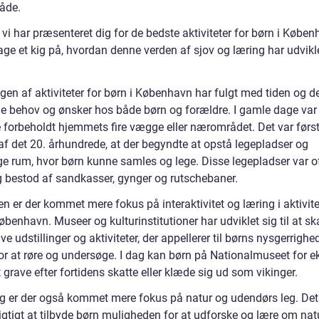
både.
vi har præsenteret dig for de bedste aktiviteter for børn i Køben
age et kig på, hvordan denne verden af sjov og læring har udvikl
gen af aktiviteter for børn i København har fulgt med tiden og d
de behov og ønsker hos både børn og forældre. I gamle dage var
e forbeholdt hjemmets fire vægge eller nærområdet. Det var først
af det 20. århundrede, at der begyndte at opstå legepladser og
ige rum, hvor børn kunne samles og lege. Disse legepladser var o
g bestod af sandkasser, gynger og rutschebaner.
n er der kommet mere fokus på interaktivitet og læring i aktivite
øbenhavn. Museer og kulturinstitutioner har udviklet sig til at s
ive udstillinger og aktiviteter, der appellerer til børns nysgerrighe
or at røre og undersøge. I dag kan børn på Nationalmuseet for 
 grave efter fortidens skatte eller klæde sig ud som vikinger.
g er der også kommet mere fokus på natur og udendørs leg. Det
igtigt at tilbyde børn muligheden for at udforske og lære om nat