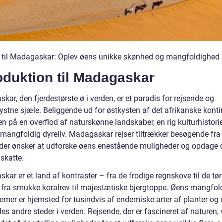
e til Madagaskar: Oplev øens unikke skønhed og mangfoldighed
oduktion til Madagaskar
ar, den fjerdestørste ø i verden, er et paradis for rejsende og
ystne sjæle. Beliggende ud for østkysten af det afrikanske konti
n på en overflod af naturskønne landskaber, en rig kulturhistori
 mangfoldig dyreliv. Madagaskar rejser tiltrækker besøgende fra
 der ønsker at udforske øens enestående muligheder og opdage
 skatte.
ar er et land af kontraster – fra de frodige regnskove til de tør
, fra smukke koralrev til majestætiske bjergtoppe. Øens mangfol
mer er hjemsted for tusindvis af endemiske arter af planter og d
des andre steder i verden. Rejsende, der er fascineret af naturen, v