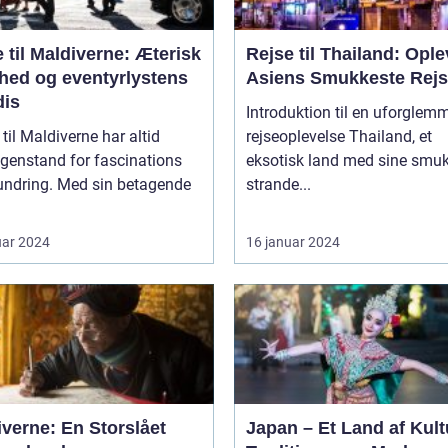
 til Maldiverne: Æterisk
Rejse til Thailand: Ople
hed og eventyrlystens
Asiens Smukkeste Rej
dis
Introduktion til en uforglem
 til Maldiverne har altid
rejseoplevelse Thailand, et
genstand for fascinations
eksotisk land med sine smu
undring. Med sin betagende
strande...
uar 2024
16 januar 2024
verne: En Storslået
Japan – Et Land af Kult