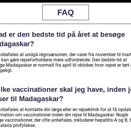
FAQ
d er den bedste tid på året at besøge
dagaskar?
anbefales at undgå regnsæsonen, der varer fra november til mart
e kan gøre rejseforholdene mere udfordrende. Den bedste tid at
e Madagaskar er normalt fra april til oktober, hvor vejret er tørt
geligt.
lke vaccinationer skal jeg have, inden 
ser til Madagaskar?
nbefales at kontakte din læge eller en rejseklinik for at få opdat
rmation om vaccinationer inden din rejse til Madagaskar. Nogle
ge vaccinationer, der ofte anbefales, inkluderer hepatitis A og B, 
alaria profylakse.