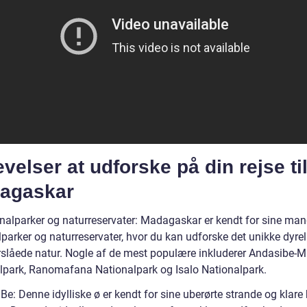
velser at udforske på din rejse ti
agaskar
onalparker og naturreservater: Madagaskar er kendt for sine ma
parker og naturreservater, hvor du kan udforske det unikke dyrel
rslåede natur. Nogle af de mest populære inkluderer Andasibe-
lpark, Ranomafana Nationalpark og Isalo Nationalpark.
Be: Denne idylliske ø er kendt for sine uberørte strande og klare 