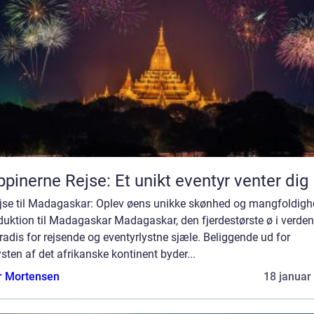
ippinerne Rejse: Et unikt eventyr venter dig
ejse til Madagaskar: Oplev øens unikke skønhed og mangfoldig
duktion til Madagaskar Madagaskar, den fjerdestørste ø i verden,
radis for rejsende og eventyrlystne sjæle. Beliggende ud for
sten af det afrikanske kontinent byder...
r Mortensen
18 januar