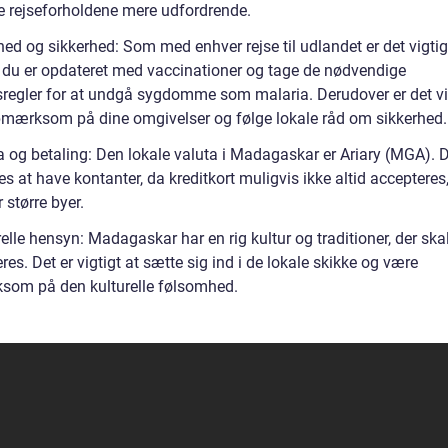
e rejseforholdene mere udfordrende.
ed og sikkerhed: Som med enhver rejse til udlandet er det vigtig
at du er opdateret med vaccinationer og tage de nødvendige
sregler for at undgå sygdomme som malaria. Derudover er det vig
mærksom på dine omgivelser og følge lokale råd om sikkerhed.
a og betaling: Den lokale valuta i Madagaskar er Ariary (MGA). 
s at have kontanter, da kreditkort muligvis ikke altid accepteres
 større byer.
elle hensyn: Madagaskar har en rig kultur og traditioner, der ska
res. Det er vigtigt at sætte sig ind i de lokale skikke og være
om på den kulturelle følsomhed.