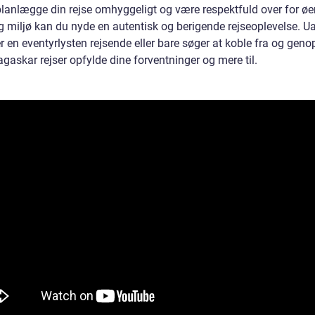
planlægge din rejse omhyggeligt og være respektfuld over for ø
og miljø kan du nyde en autentisk og berigende rejseoplevelse. U
 en eventyrlysten rejsende eller bare søger at koble fra og geno
gaskar rejser opfylde dine forventninger og mere til.