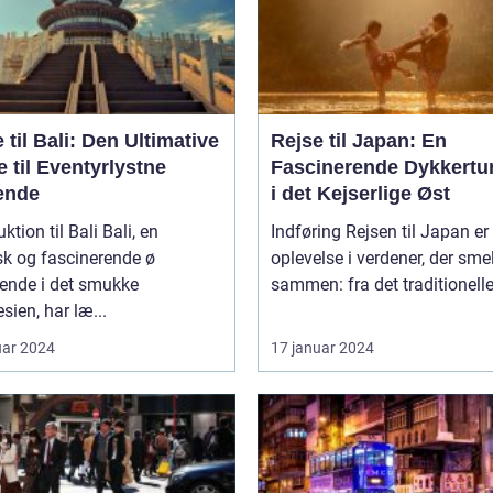
 til Bali: Den Ultimative
Rejse til Japan: En
 til Eventyrlystne
Fascinerende Dykkertur
ende
i det Kejserlige Øst
ion til Bali Bali, en
Indføring Rejsen til Japan er en
sk og fascinerende ø
oplevelse i verdener, der smel
gende i det smukke
sammen: fra det traditionelle t
sien, har læ...
uar 2024
17 januar 2024