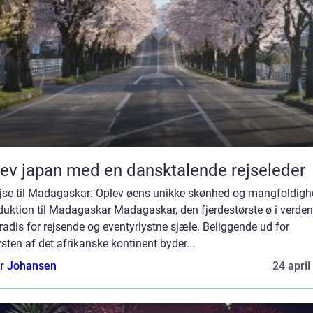
ev japan med en dansktalende rejseleder
ejse til Madagaskar: Oplev øens unikke skønhed og mangfoldig
duktion til Madagaskar Madagaskar, den fjerdestørste ø i verden,
radis for rejsende og eventyrlystne sjæle. Beliggende ud for
sten af det afrikanske kontinent byder...
or Johansen
24 april