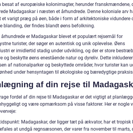
n besat af europæiske kolonimagter, herunder franskmændene, 
ede Madagaskar i næsten et århundrede. Denne koloniale arv h
t et varigt præg på øen, både i form af arkitektoniske vidundere
le blanding, der findes blandt øens befolkning.
1. århundrede er Madagaskar blevet et populært rejsemål for
ystne turister, der søger en autentisk og unik oplevelse. Øens
dustri er imidlertid stadig under udvikling, og der er store bestræ
e og beskytte øens enestående natur og dyreliv. Dette inkluderer
lsen af nationalparker og beskyttede områder, hvor turister kan 
ønhed under hensyntagen til økologiske og bæredygtige praksis
lægning af din rejse til Madagas
rage fordel af din rejse til Madagaskar er det vigtigt at planlægg
mhyggeligt og være opmærksom på visse faktorer. Her er nogle v
overveje:
idspunkt: Madagaskar, der ligger tæt på ækvator, har et tropisk 
efales at undgå regnsæsonen, der varer fra november til marts, 