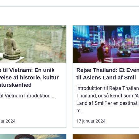
 til Vietnam: En unik
Rejse Thailand: Et Even
else af historie, kultur
til Asiens Land af Smil
aturskønhed
Introduktion til Rejse Thaila
Rejse til Vietnam Introduktion ...
Thailand, også kendt som "A
Land af Smil," er en destinat
m...
uar 2024
17 januar 2024