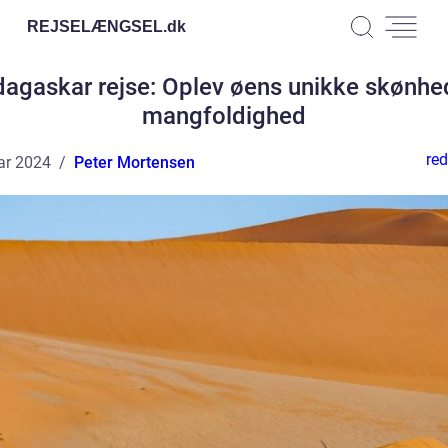
REJSELÆNGSEL.
dk
agaskar rejse: Oplev øens unikke skønhe
mangfoldighed
red
ar 2024
Peter Mortensen