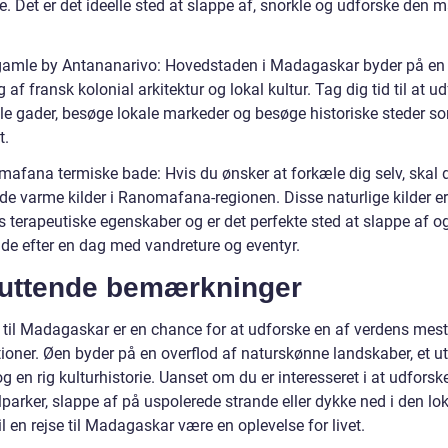
. Det er det ideelle sted at slappe af, snorkle og udforske den m
gamle by Antananarivo: Hovedstaden i Madagaskar byder på en
 af fransk kolonial arkitektur og lokal kultur. Tag dig tid til at u
le gader, besøge lokale markeder og besøge historiske steder s
t.
mafana termiske bade: Hvis du ønsker at forkæle dig selv, skal 
de varme kilder i Ranomafana-regionen. Disse naturlige kilder e
s terapeutiske egenskaber og er det perfekte sted at slappe af o
de efter en dag med vandreture og eventyr.
luttende bemærkninger
e til Madagaskar er en chance for at udforske en af verdens mes
ioner. Øen byder på en overflod af naturskønne landskaber, et ut
og en rig kulturhistorie. Uanset om du er interesseret i at udfors
parker, slappe af på uspolerede strande eller dykke ned i den lo
vil en rejse til Madagaskar være en oplevelse for livet.