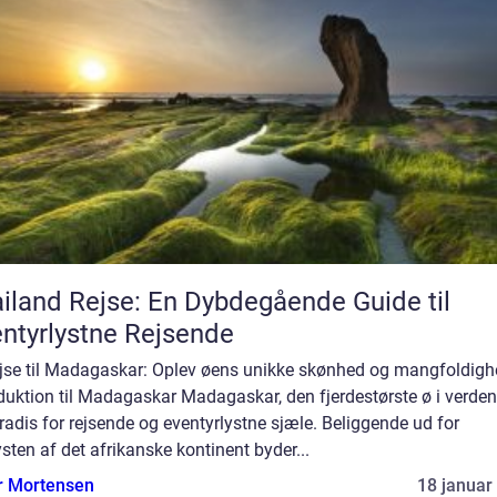
iland Rejse: En Dybdegående Guide til
ntyrlystne Rejsende
ejse til Madagaskar: Oplev øens unikke skønhed og mangfoldig
duktion til Madagaskar Madagaskar, den fjerdestørste ø i verden,
radis for rejsende og eventyrlystne sjæle. Beliggende ud for
sten af det afrikanske kontinent byder...
r Mortensen
18 januar