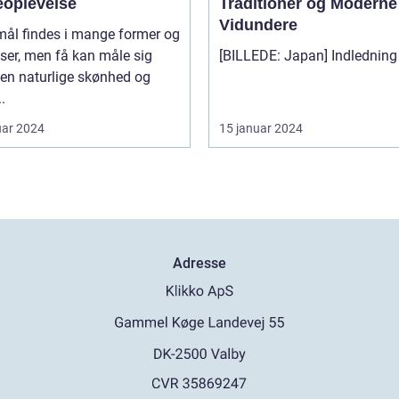
eoplevelse
Traditioner og Moderne
Vidundere
mål findes i mange former og
lser, men få kan måle sig
en naturlige skønhed og
.
uar 2024
15 januar 2024
Adresse