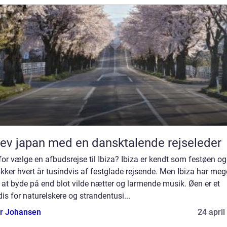
ev japan med en dansktalende rejseleder
or vælge en afbudsrejse til Ibiza? Ibiza er kendt som festøen og
ækker hvert år tusindvis af festglade rejsende. Men Ibiza har meg
at byde på end blot vilde nætter og larmende musik. Øen er et
is for naturelskere og strandentusi...
or Johansen
24 april