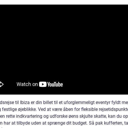
srejse til Ibiza er din billet til et uforglemmeligt eventyr fyldt me
 festlige øjeblikke. Ved at være åben for fleksible rejsetidspunkte
n rette indkvartering og udforske øens skjulte skatte, kan du opl
n har at tilbyde uden at sprænge dit budget. Så pak kufferten, t