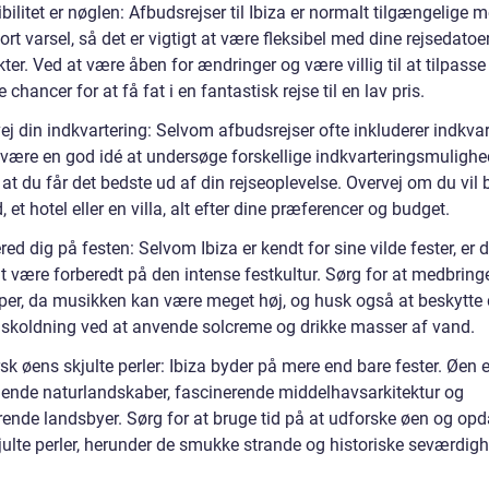
ibilitet er nøglen: Afbudsrejser til Ibiza er normalt tilgængelige 
rt varsel, så det er vigtigt at være fleksibel med dine rejsedatoer
ter. Ved at være åben for ændringer og være villig til at tilpasse 
e chancer for at få fat i en fantastisk rejse til en lav pris.
ej din indkvartering: Selvom afbudsrejser ofte inkluderer indkvar
 være en god idé at undersøge forskellige indkvarteringsmulighe
, at du får det bedste ud af din rejseoplevelse. Overvej om du vil 
d, et hotel eller en villa, alt efter dine præferencer og budget.
red dig på festen: Selvom Ibiza er kendt for sine vilde fester, er d
at være forberedt på den intense festkultur. Sørg for at medbring
per, da musikken kan være meget høj, og husk også at beskytte 
skoldning ved at anvende solcreme og drikke masser af vand.
sk øens skjulte perler: Ibiza byder på mere end bare fester. Øen
agende naturlandskaber, fascinerende middelhavsarkitektur og
ende landsbyer. Sørg for at bruge tid på at udforske øen og op
julte perler, herunder de smukke strande og historiske seværdigh