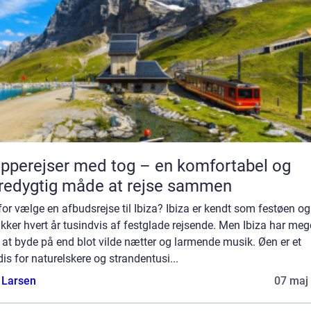
pperejser med tog – en komfortabel og
edygtig måde at rejse sammen
or vælge en afbudsrejse til Ibiza? Ibiza er kendt som festøen og
ækker hvert år tusindvis af festglade rejsende. Men Ibiza har meg
at byde på end blot vilde nætter og larmende musik. Øen er et
is for naturelskere og strandentusi...
 Larsen
07 maj