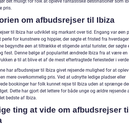
gør det muligt for folk at opleve fantastiske destinationer som Ibi
e pris.
orien om afbudsrejser til Ibiza
jser til Ibiza har udviklet sig markant over tid. Engang var øen 
t perle for kunstnere og hippier, der søgte et fristed fra hverdage
e begyndte øen at tiltrække et stigende antal turister, der søgte e
g fest. Denne bølge af popularitet ændrede Ibiza fra at være en 
rukken ø til at blive et af de mest eftertragtede feriesteder i verde
e har afbudsrejser til Ibiza givet rejsende mulighed for at ople
 en mere overkommelig pris. Ved at udnytte ledige pladser eller
ede bookinger har folk kunnet rejse til Ibiza uden at sprænge de
get. Dette har gjort det lettere for både unge og ældre rejsende 
et bedste af Ibiza.
ige ting at vide om afbudsrejser ti
a