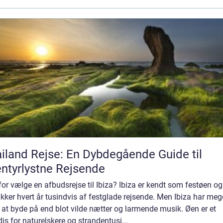
iland Rejse: En Dybdegående Guide til
ntyrlystne Rejsende
or vælge en afbudsrejse til Ibiza? Ibiza er kendt som festøen og
ækker hvert år tusindvis af festglade rejsende. Men Ibiza har meg
at byde på end blot vilde nætter og larmende musik. Øen er et
is for naturelskere og strandentusi...