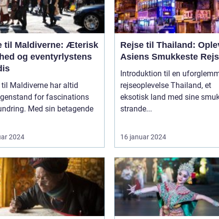
 til Maldiverne: Æterisk
Rejse til Thailand: Ople
hed og eventyrlystens
Asiens Smukkeste Rej
dis
Introduktion til en uforglem
 til Maldiverne har altid
rejseoplevelse Thailand, et
genstand for fascinations
eksotisk land med sine smu
undring. Med sin betagende
strande...
uar 2024
16 januar 2024