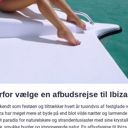
for vælge en afbudsrejse til Ibiz
 kendt som festøen og tiltrækker hvert år tusindvis af festglade 
za har meget mere at byde på end blot vilde nætter og larmende
t paradis for naturelskere og strandentusiaster med sine krystal
e, smukke bugter og imponerende natur. En afbudsrejse til Ibiza 