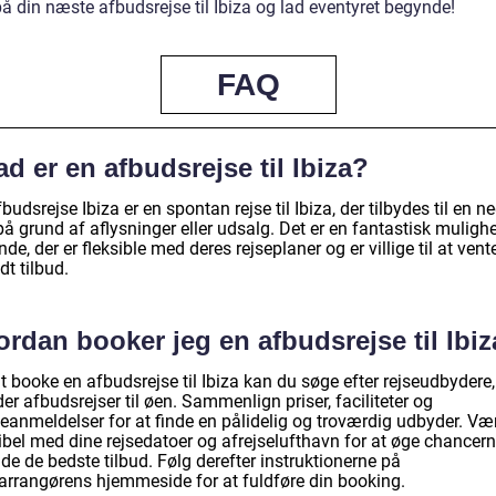
å din næste afbudsrejse til Ibiza og lad eventyret begynde!
FAQ
d er en afbudsrejse til Ibiza?
budsrejse Ibiza er en spontan rejse til Ibiza, der tilbydes til en n
på grund af aflysninger eller udsalg. Det er en fantastisk muligh
nde, der er fleksible med deres rejseplaner og er villige til at vent
dt tilbud.
rdan booker jeg en afbudsrejse til Ibi
t booke en afbudsrejse til Ibiza kan du søge efter rejseudbydere,
der afbudsrejser til øen. Sammenlign priser, faciliteter og
eanmeldelser for at finde en pålidelig og troværdig udbyder. Væ
ibel med dine rejsedatoer og afrejselufthavn for at øge chancern
nde de bedste tilbud. Følg derefter instruktionerne på
earrangørens hjemmeside for at fuldføre din booking.