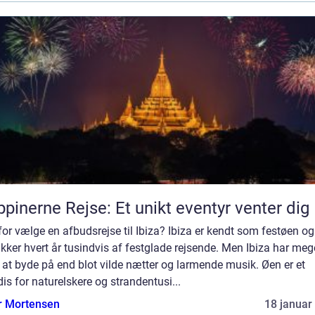
ippinerne Rejse: Et unikt eventyr venter dig
or vælge en afbudsrejse til Ibiza? Ibiza er kendt som festøen og
ækker hvert år tusindvis af festglade rejsende. Men Ibiza har meg
at byde på end blot vilde nætter og larmende musik. Øen er et
is for naturelskere og strandentusi...
r Mortensen
18 januar