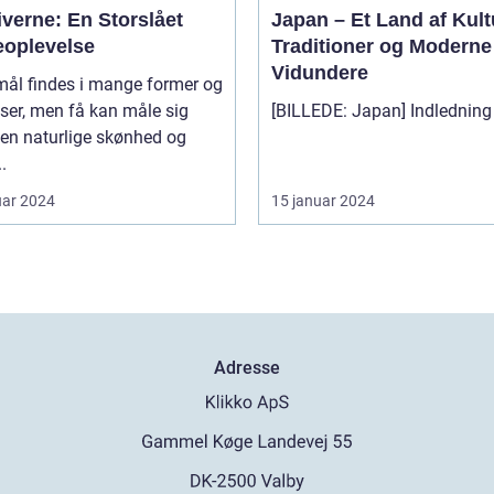
verne: En Storslået
Japan – Et Land af Kult
eoplevelse
Traditioner og Moderne
Vidundere
mål findes i mange former og
lser, men få kan måle sig
en naturlige skønhed og
.
uar 2024
15 januar 2024
Adresse