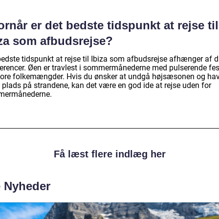
rnår er det bedste tidspunkt at rejse til
iza som afbudsrejse?
edste tidspunkt at rejse til Ibiza som afbudsrejse afhænger af d
erencer. Øen er travlest i sommermånederne med pulserende fes
tore folkemængder. Hvis du ønsker at undgå højsæsonen og ha
 plads på strandene, kan det være en god ide at rejse uden for
mermånederne.
Få læst flere indlæg her
e Nyheder