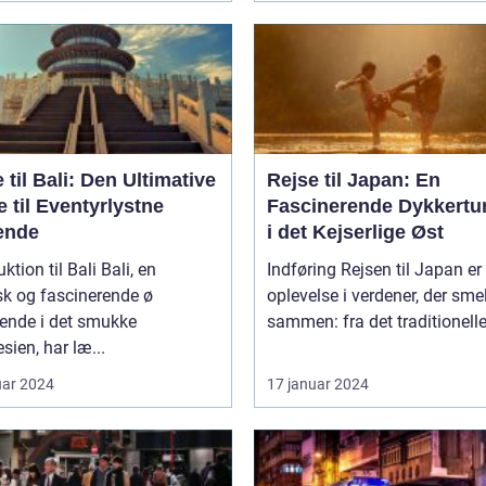
 til Bali: Den Ultimative
Rejse til Japan: En
 til Eventyrlystne
Fascinerende Dykkertur
ende
i det Kejserlige Øst
ion til Bali Bali, en
Indføring Rejsen til Japan er en
sk og fascinerende ø
oplevelse i verdener, der smel
gende i det smukke
sammen: fra det traditionelle t
sien, har læ...
uar 2024
17 januar 2024