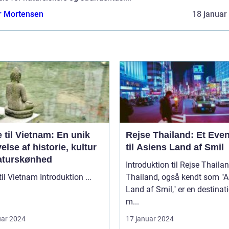
r Mortensen
18 januar
 til Vietnam: En unik
Rejse Thailand: Et Even
else af historie, kultur
til Asiens Land af Smil
aturskønhed
Introduktion til Rejse Thaila
Rejse til Vietnam Introduktion ...
Thailand, også kendt som "A
Land af Smil," er en destinat
m...
uar 2024
17 januar 2024