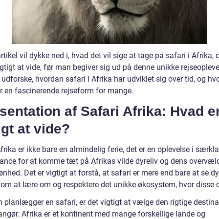
tikel vil dykke ned i, hvad det vil sige at tage på safari i Afrika,
igtigt at vide, før man begiver sig ud på denne unikke rejseopleve
 udforske, hvordan safari i Afrika har udviklet sig over tid, og hv
er en fascinerende rejseform for mange.
entation af Safari Afrika: Hvad e
igt at vide?
frika er ikke bare en almindelig ferie, det er en oplevelse i særkl
hance for at komme tæt på Afrikas vilde dyreliv og dens overvæ
nhed. Det er vigtigt at forstå, at safari er mere end bare at se dy
 om at lære om og respektere det unikke økosystem, hvor disse dy
planlægger en safari, er det vigtigt at vælge den rigtige destin
angør. Afrika er et kontinent med mange forskellige lande og