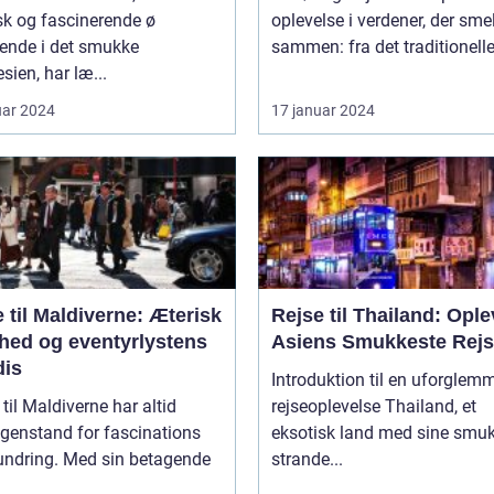
sk og fascinerende ø
oplevelse i verdener, der smel
gende i det smukke
sammen: fra det traditionelle t
sien, har læ...
uar 2024
17 januar 2024
 til Maldiverne: Æterisk
Rejse til Thailand: Ople
hed og eventyrlystens
Asiens Smukkeste Rej
dis
Introduktion til en uforglem
 til Maldiverne har altid
rejseoplevelse Thailand, et
genstand for fascinations
eksotisk land med sine smu
undring. Med sin betagende
strande...