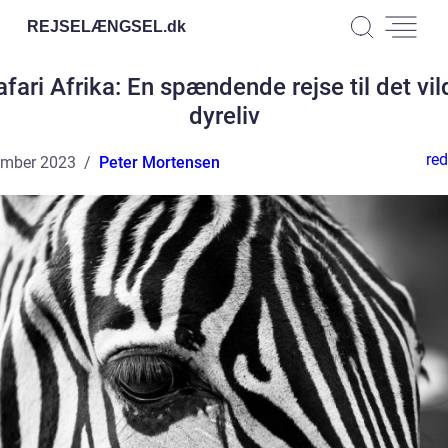
REJSELÆNGSEL.
dk
afari Afrika: En spændende rejse til det vil
dyreliv
red
ember 2023
Peter Mortensen