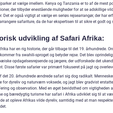
lparker at vælge imellem. Kenya og Tanzania er to af de mest 
ioner, der tilbyder enestående muligheder for at se adskillige vil
r. Det er også vigtigt at vælge en seriøs rejsearrangør, der har er
rrangere safariture, da de har ekspertisen til at sikre et godt og 
orisk udvikling af Safari Afrika:
frika har en rig historie, der går tilbage til det 19. århundrede. Or
 kommer fra swahili-sproget og betyder rejse. Det blev oprindelig
pæiske opdagelsesrejsende og jægere, der udforskede det ukend
t. Disse første safarier var primært fokuseret på jagt og overlev
 af det 20. århundrede ændrede safari sig dog radikalt. Menneske
e for dyreliv og naturværn voksede, og jagt blev gradvist erstatte
fering og observation. Med en øget bevidsthed om vigtigheden a
e og bæredygtig turisme har safari i Afrika udviklet sig til at væ
de at opleve Afrikas vilde dyreliv, samtidig med at man respekte
det.