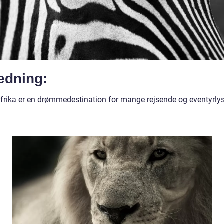
edning:
Afrika er en drømmedestination for mange rejsende og eventyrly