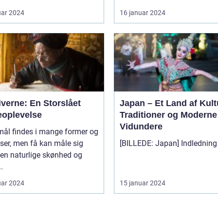
uar 2024
16 januar 2024
verne: En Storslået
Japan – Et Land af Kult
eoplevelse
Traditioner og Moderne
Vidundere
mål findes i mange former og
lser, men få kan måle sig
en naturlige skønhed og
.
uar 2024
15 januar 2024