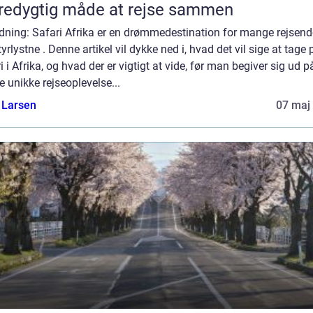
edygtig måde at rejse sammen
edning: Safari Afrika er en drømmedestination for mange rejsen
yrlystne . Denne artikel vil dykke ned i, hvad det vil sige at tage 
i i Afrika, og hvad der er vigtigt at vide, før man begiver sig ud p
 unikke rejseoplevelse...
 Larsen
07 maj