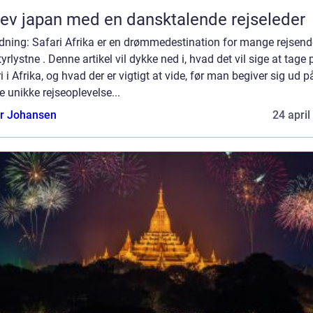
ev japan med en dansktalende rejseleder
edning: Safari Afrika er en drømmedestination for mange rejsen
yrlystne . Denne artikel vil dykke ned i, hvad det vil sige at tage 
i i Afrika, og hvad der er vigtigt at vide, før man begiver sig ud p
 unikke rejseoplevelse...
or Johansen
24 april