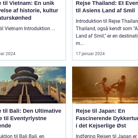
 til Vietnam: En unik
Rejse Thailand: Et Even
else af historie, kultur
til Asiens Land af Smil
aturskønhed
Introduktion til Rejse Thaila
Rejse til Vietnam Introduktion ...
Thailand, også kendt som "A
Land af Smil," er en destinat
m...
uar 2024
17 januar 2024
 til Bali: Den Ultimative
Rejse til Japan: En
 til Eventyrlystne
Fascinerende Dykkertur
ende
i det Kejserlige Øst
ion til Bali Bali, en
Indføring Rejsen til Japan er en