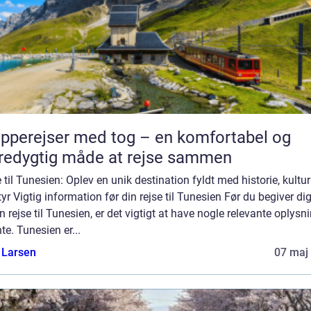
pperejser med tog – en komfortabel og
edygtig måde at rejse sammen
 til Tunesien: Oplev en unik destination fyldt med historie, kultu
yr Vigtig information før din rejse til Tunesien Før du begiver di
n rejse til Tunesien, er det vigtigt at have nogle relevante oplysn
te. Tunesien er...
 Larsen
07 maj