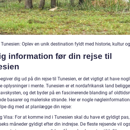
l Tunesien: Oplev en unik destination fyldt med historie, kultur o
ig information før din rejse til
esien
egiver dig ud på din rejse til Tunesien, er det vigtigt at have nog
te oplysninger i mente. Tunesien er et nordafrikansk land beligg
avskysten, og det byder på en fascinerende blanding af oldtidsru
nde basarer og maleriske strande. Her er nogle nøgleinformatione
lpe dig med at planlægge din rejse:
g Visa: For at komme ind i Tunesien skal du have et gyldigt pas
eks måneder gyldigt efter din indrejse. De fleste rejsende vil og