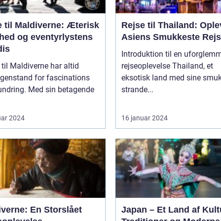
 til Maldiverne: Æterisk
Rejse til Thailand: Ople
hed og eventyrlystens
Asiens Smukkeste Rej
dis
Introduktion til en uforglem
 til Maldiverne har altid
rejseoplevelse Thailand, et
genstand for fascinations
eksotisk land med sine smu
undring. Med sin betagende
strande...
uar 2024
16 januar 2024
verne: En Storslået
Japan – Et Land af Kult