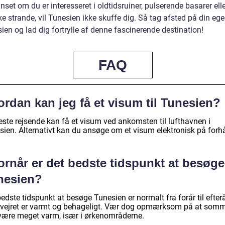
nset om du er interesseret i oldtidsruiner, pulserende basarer ell
e strande, vil Tunesien ikke skuffe dig. Så tag afsted på din ege
sien og lad dig fortrylle af denne fascinerende destination!
FAQ
rdan kan jeg få et visum til Tunesien?
este rejsende kan få et visum ved ankomsten til lufthavnen i
sien. Alternativt kan du ansøge om et visum elektronisk på forh
ornår er det bedste tidspunkt at besøge
nesien?
edste tidspunkt at besøge Tunesien er normalt fra forår til efterå
 vejret er varmt og behageligt. Vær dog opmærksom på at som
være meget varm, især i ørkenområderne.