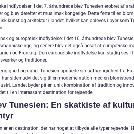
ke indflydelser: I det 7. århundrede blev Tunesien erobret af ara
 og blev derefter et muslimsk kongerige. Dette førte til en blom
isk kunst og arkitektur i landet, hvilket kan opleves i byer som 
n.
sk og europæisk indflydelse: I det 16. århundrede blev Tunesie
osmanniske rige, og senere blev det også besat af europæiske m
nien og Frankrig. Den europæiske indflydelse kan stadig ses i 
sværker og traditioner.
ngighed og nutid: Tunesien opnåede sin uafhængighed fra Fran
 har siden udviklet sig til en moderne nation med en blomstren
dustri. Landet byder på en unik kombination af tradition og innov
det til en interessant destination for rejsende.
v Tunesien: En skatkiste af kultu
ntyr
 er en destination, der har noget at tilbyde alle typer rejsende. H