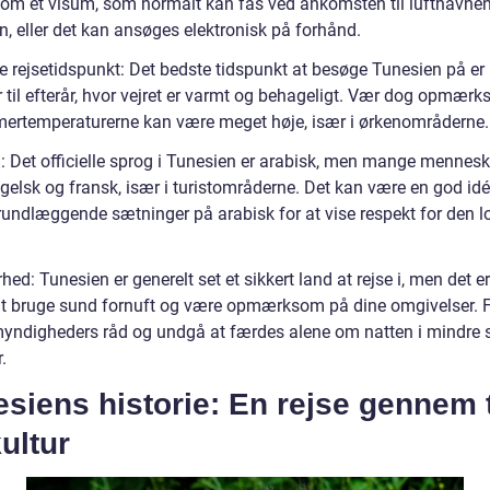
om et visum, som normalt kan fås ved ankomsten til lufthavnen
n, eller det kan ansøges elektronisk på forhånd.
e rejsetidspunkt: Det bedste tidspunkt at besøge Tunesien på er
r til efterår, hvor vejret er varmt og behageligt. Vær dog opmær
ertemperaturerne kan være meget høje, især i ørkenområderne.
: Det officielle sprog i Tunesien er arabisk, men mange menneske
gelsk og fransk, især i turistområderne. Det kan være en god idé
rundlæggende sætninger på arabisk for at vise respekt for den l
hed: Tunesien er generelt set et sikkert land at rejse i, men det er
 at bruge sund fornuft og være opmærksom på dine omgivelser. 
myndigheders råd og undgå at færdes alene om natten i mindre s
.
siens historie: En rejse gennem 
ultur