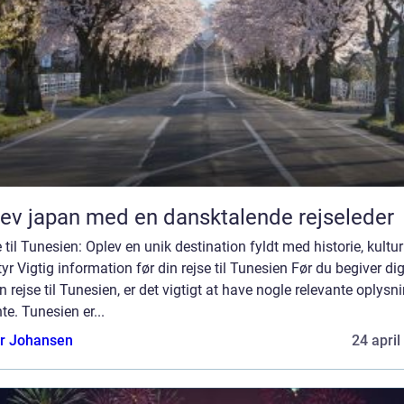
ev japan med en dansktalende rejseleder
 til Tunesien: Oplev en unik destination fyldt med historie, kultu
yr Vigtig information før din rejse til Tunesien Før du begiver di
n rejse til Tunesien, er det vigtigt at have nogle relevante oplysn
te. Tunesien er...
or Johansen
24 april