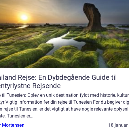
iland Rejse: En Dybdegående Guide til
ntyrlystne Rejsende
 til Tunesien: Oplev en unik destination fyldt med historie, kultu
yr Vigtig information før din rejse til Tunesien Før du begiver di
n rejse til Tunesien, er det vigtigt at have nogle relevante oplysn
te. Tunesien er...
r Mortensen
18 januar