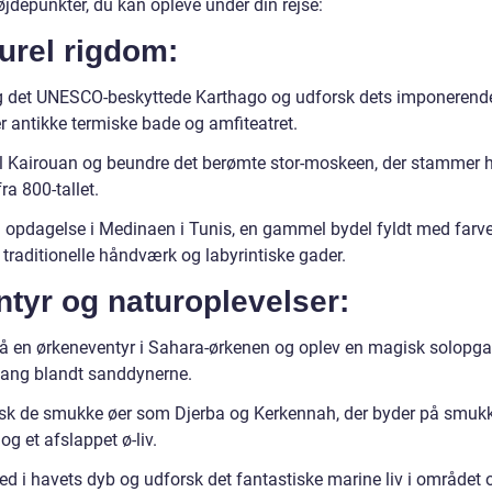
jdepunkter, du kan opleve under din rejse:
urel rigdom:
 det UNESCO-beskyttede Karthago og udforsk dets imponerende 
r antikke termiske bade og amfiteatret.
il Kairouan og beundre det berømte stor-moskeen, der stammer h
fra 800-tallet.
 opdagelse i Medinaen i Tunis, en gammel bydel fyldt med farve
 traditionelle håndværk og labyrintiske gader.
tyr og naturoplevelser:
å en ørkeneventyr i Sahara-ørkenen og oplev en magisk solopgan
ang blandt sanddynerne.
sk de smukke øer som Djerba og Kerkennah, der byder på smuk
og et afslappet ø-liv.
ed i havets dyb og udforsk det fantastiske marine liv i området