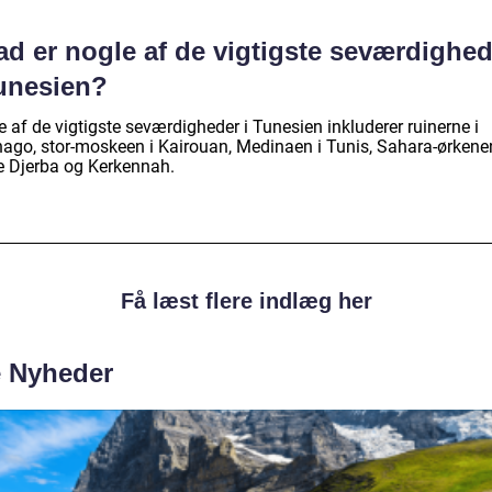
ad er nogle af de vigtigste seværdighed
Tunesien?
 af de vigtigste seværdigheder i Tunesien inkluderer ruinerne i
hago, stor-moskeen i Kairouan, Medinaen i Tunis, Sahara-ørkene
e Djerba og Kerkennah.
Få læst flere indlæg her
e Nyheder