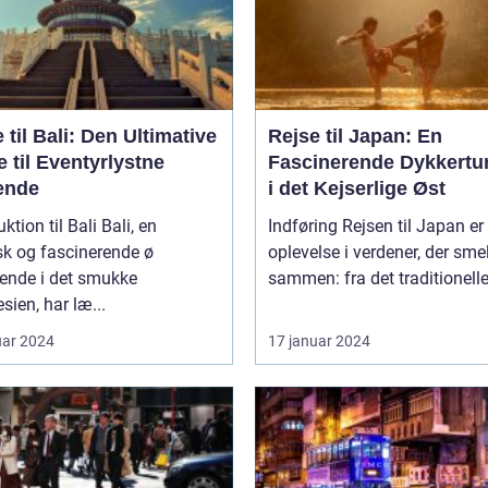
 til Bali: Den Ultimative
Rejse til Japan: En
 til Eventyrlystne
Fascinerende Dykkertur
ende
i det Kejserlige Øst
ion til Bali Bali, en
Indføring Rejsen til Japan er en
sk og fascinerende ø
oplevelse i verdener, der smel
gende i det smukke
sammen: fra det traditionelle t
sien, har læ...
uar 2024
17 januar 2024