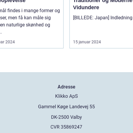
eoplevelse
Traditioner og Moderne
Vidundere
mål findes i mange former og
lser, men få kan måle sig
en naturlige skønhed og
.
uar 2024
15 januar 2024
Adresse