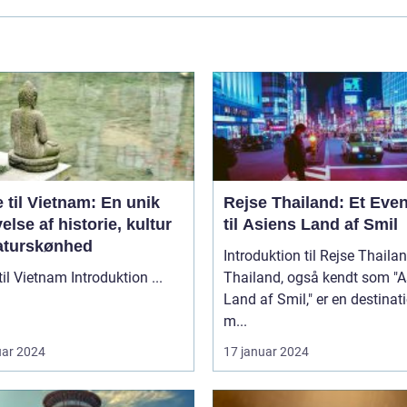
 til Vietnam: En unik
Rejse Thailand: Et Even
else af historie, kultur
til Asiens Land af Smil
aturskønhed
Introduktion til Rejse Thaila
Rejse til Vietnam Introduktion ...
Thailand, også kendt som "A
Land af Smil," er en destinat
m...
uar 2024
17 januar 2024