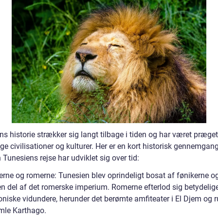
s historie strækker sig langt tilbage i tiden og har været præget
ige civilisationer og kulturer. Her er en kort historisk gennemgang
Tunesiens rejse har udviklet sig over tid:
erne og romerne: Tunesien blev oprindeligt bosat af fønikerne o
en del af det romerske imperium. Romerne efterlod sig betydelig
oniske vidundere, herunder det berømte amfiteater i El Djem og r
amle Karthago.