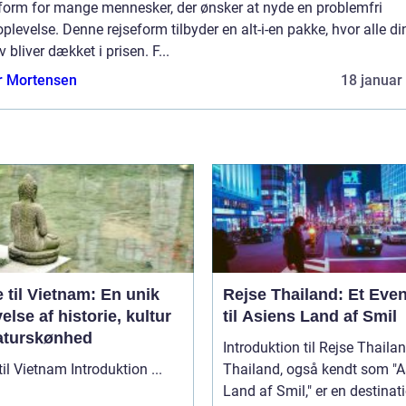
eform for mange mennesker, der ønsker at nyde en problemfri
oplevelse. Denne rejseform tilbyder en alt-i-en pakke, hvor alle di
 bliver dækket i prisen. F...
r Mortensen
18 januar
 til Vietnam: En unik
Rejse Thailand: Et Even
else af historie, kultur
til Asiens Land af Smil
aturskønhed
Introduktion til Rejse Thaila
Rejse til Vietnam Introduktion ...
Thailand, også kendt som "A
Land af Smil," er en destinat