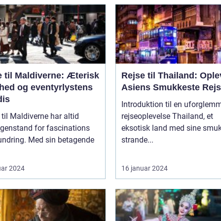
 til Maldiverne: Æterisk
Rejse til Thailand: Ople
hed og eventyrlystens
Asiens Smukkeste Rej
dis
Introduktion til en uforglem
 til Maldiverne har altid
rejseoplevelse Thailand, et
genstand for fascinations
eksotisk land med sine smu
undring. Med sin betagende
strande...
uar 2024
16 januar 2024