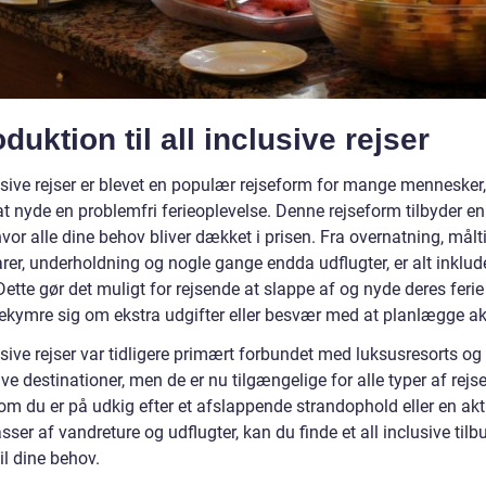
oduktion til all inclusive rejser
usive rejser er blevet en populær rejseform for mange mennesker,
t nyde en problemfri ferieoplevelse. Denne rejseform tilbyder en 
vor alle dine behov bliver dækket i prisen. Fra overnatning, målti
rer, underholdning og nogle gange endda udflugter, er alt inklude
Dette gør det muligt for rejsende at slappe af og nyde deres feri
ekymre sig om ekstra udgifter eller besvær med at planlægge akti
usive rejser var tidligere primært forbundet med luksusresorts og
ve destinationer, men de er nu tilgængelige for alle typer af rejs
m du er på udkig efter et afslappende strandophold eller en akti
er af vandreture og udflugter, kan du finde et all inclusive tilbu
il dine behov.