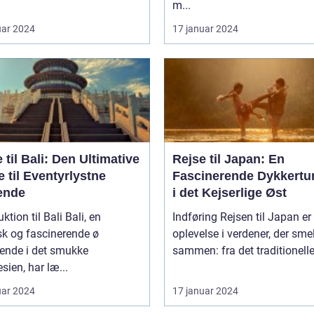
m...
uar 2024
17 januar 2024
 til Bali: Den Ultimative
Rejse til Japan: En
 til Eventyrlystne
Fascinerende Dykkertur
ende
i det Kejserlige Øst
ion til Bali Bali, en
Indføring Rejsen til Japan er en
sk og fascinerende ø
oplevelse i verdener, der smel
gende i det smukke
sammen: fra det traditionelle t
sien, har læ...
uar 2024
17 januar 2024