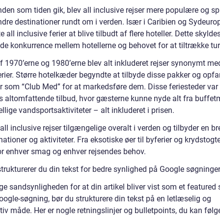
den som tiden gik, blev all inclusive rejser mere populære og sp
andre destinationer rundt om i verden. Især i Caribien og Sydeuro
 all inclusive ferier at blive tilbudt af flere hoteller. Dette skylde
e konkurrence mellem hotellerne og behovet for at tiltrække turi
af 1970’erne og 1980’erne blev alt inkluderet rejser synonymt me
rier. Større hotelkæder begyndte at tilbyde disse pakker og opfa
r som “Club Med” for at markedsføre dem. Disse feriesteder var
es altomfattende tilbud, hvor gæsterne kunne nyde alt fra buffet
kellige vandsportsaktiviteter – alt inkluderet i prisen.
 all inclusive rejser tilgængelige overalt i verden og tilbyder en br
nationer og aktiviteter. Fra eksotiske øer til byferier og krydstogte
or enhver smag og enhver rejsendes behov.
trukturerer du din tekst for bedre synlighed på Google søgninge
ge sandsynligheden for at din artikel bliver vist som et featured
ogle-søgning, bør du strukturere din tekst på en letlæselig og
iv måde. Her er nogle retningslinjer og bulletpoints, du kan følg