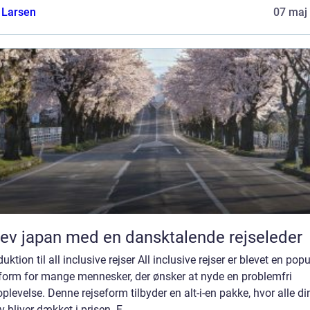
 Larsen
07 maj
ev japan med en dansktalende rejseleder
duktion til all inclusive rejser All inclusive rejser er blevet en pop
eform for mange mennesker, der ønsker at nyde en problemfri
oplevelse. Denne rejseform tilbyder en alt-i-en pakke, hvor alle di
 bliver dækket i prisen. F...