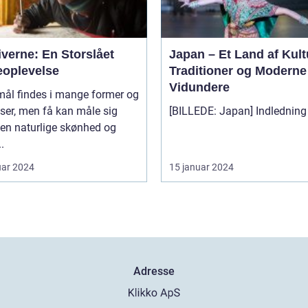
verne: En Storslået
Japan – Et Land af Kult
eoplevelse
Traditioner og Moderne
Vidundere
mål findes i mange former og
lser, men få kan måle sig
en naturlige skønhed og
.
uar 2024
15 januar 2024
Adresse