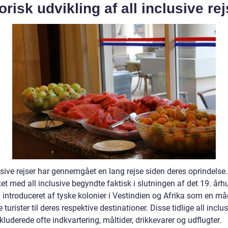
orisk udvikling af all inclusive re
usive rejser har gennemgået en lang rejse siden deres oprindelse.
t med all inclusive begyndte faktisk i slutningen af det 19. årh
 introduceret af tyske kolonier i Vestindien og Afrika som en må
e turister til deres respektive destinationer. Disse tidlige all inclu
nkluderede ofte indkvartering, måltider, drikkevarer og udflugter.