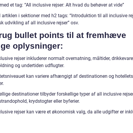
 med et tag: “All inclusive rejser: Alt hvad du behøver at vide”
 artiklen i sektioner med h2 tags: “Introduktion til all inclusive rej
sk udvikling af all inclusive rejser” osv.
rug bullet points til at fremhæve
ige oplysninger:
clusive rejser inkluderer normalt overnatning, måltider, drikkevare
ldning og undertiden udflugter.
tetsniveauet kan variere afhængigt af destinationen og hotellets
er.
llige destinationer tilbyder forskellige typer af all inclusive rejser
randophold, krydstogter eller byferier.
clusive rejser kan være et økonomisk valg, da alle udgifter er inkl