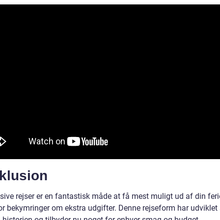
klusion
usive rejser er en fantastisk måde at få mest muligt ud af din fer
or bekymringer om ekstra udgifter. Denne rejseform har udviklet 
historien og tilbyder nu noget for enhver smag og budget.