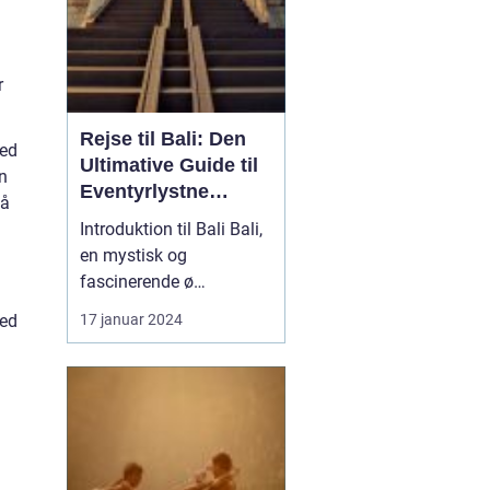
r
Rejse til Bali: Den
ned
Ultimative Guide til
an
Eventyrlystne
på
Rejsende
Introduktion til Bali Bali,
en mystisk og
fascinerende ø
beliggende i det smukke
17 januar 2024
hed
Indonesien, har længe
været et populært valg
for rejsende og
eventyrlystne, der søger
at opleve en unik kultur,
betagende