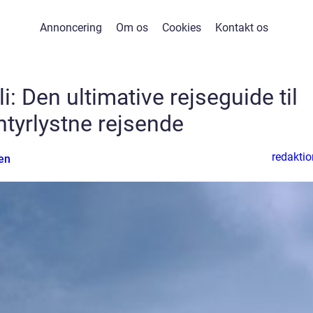
Annoncering
Om os
Cookies
Kontakt os
i: Den ultimative rejseguide til
ntyrlystne rejsende
redaktio
en