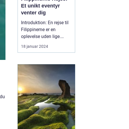
Et unikt eventyr
venter dig
Introduktion: En rejse til
Filippinerne er en
oplevelse uden lige.
Dette sydøstasiatiske
18 januar 2024
paradis, der består af
over 7.000 smukke øer,
byder på en overflod af
kulturelle, naturlige og
historiske skatte, der er
dybt forankrede i hjertet
af landet. Uan...
 du