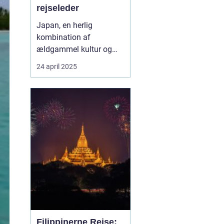
rejseleder
Japan, en herlig
kombination af
ældgammel kultur og
moderne innovation, er
24 april 2025
en destination, der
fascinerer mennesker fra
hele verden. For danske
rejsende bliver
oplevelsen ekstra unik,
når de har en rejseleder,
der taler deres eget
sprog. ...
Filippinerne Rejse: