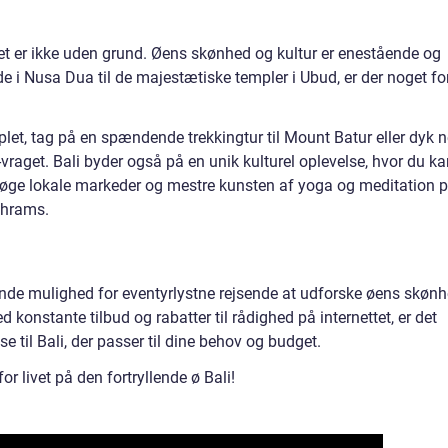
et er ikke uden grund. Øens skønhed og kultur er enestående og
e i Nusa Dua til de majestætiske templer i Ubud, er der noget fo
t, tag på en spændende trekkingtur til Mount Batur eller dyk 
vraget. Bali byder også på en unik kulturel oplevelse, hvor du k
besøge lokale markeder og mestre kunsten af yoga og meditation 
shrams.
gende mulighed for eventyrlystne rejsende at udforske øens skøn
d konstante tilbud og rabatter til rådighed på internettet, er det
e til Bali, der passer til dine behov og budget.
or livet på den fortryllende ø Bali!