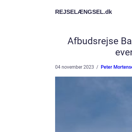
REJSELÆNGSEL.
dk
Afbudsrejse Bal
eve
04 november 2023
Peter Mortens