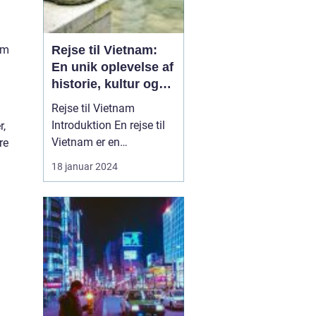
Rejse til Vietnam:
om
En unik oplevelse af
historie, kultur og
naturskønhed
Rejse til Vietnam
Introduktion En rejse til
r,
Vietnam er en
re
uforglemmelig oplevelse,
18 januar 2024
der ...