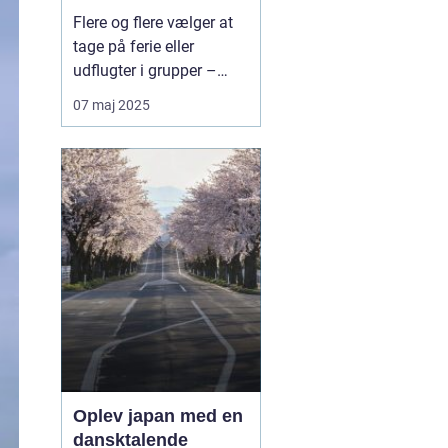
bæredygtig måde at
Flere og flere vælger at
rejse sammen
tage på ferie eller
udflugter i grupper –
hvad enten det er
07 maj 2025
familier, vennegrupper,
skoler, virksomheder eller
foreninger. Når rejsen
skal være både praktisk,
komfortabel og
miljøven...
Oplev japan med en
dansktalende