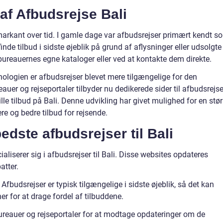
 af Afbudsrejse Bali
g markant over tid. I gamle dage var afbudsrejser primært kendt s
inde tilbud i sidste øjeblik på grund af aflysninger eller udsolgte
ebureauernes egne kataloger eller ved at kontakte dem direkte.
nologien er afbudsrejser blevet mere tilgængelige for den
auer og rejseportaler tilbyder nu dedikerede sider til afbudsrejse
le tilbud på Bali. Denne udvikling har givet mulighed for en stør
lere og bedre tilbud for rejsende.
bedste afbudsrejser til Bali
ialiserer sig i afbudsrejser til Bali. Disse websites opdateres
atter.
Afbudsrejser er typisk tilgængelige i sidste øjeblik, så det kan
er for at drage fordel af tilbuddene.
ureauer og rejseportaler for at modtage opdateringer om de