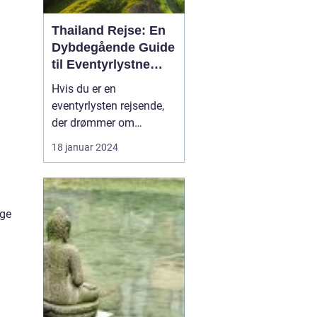
Thailand Rejse: En
Dybdegående Guide
til Eventyrlystne
Rejsende
Hvis du er en
eventyrlysten rejsende,
der drømmer om
eksotiske destinationer,
18 januar 2024
er en Thailand-rejse et
must på din liste. Med
sin enestående blanding
af naturskønhed,
ige
kulturarv og venlige
lokalbefolkning er
Thailand blevet et
populært rejsemål for
tur...