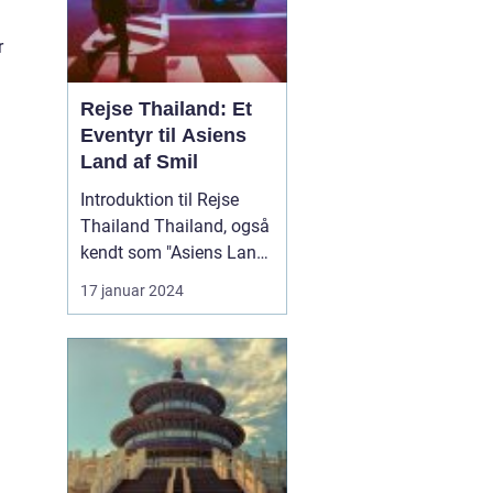
r
Rejse Thailand: Et
Eventyr til Asiens
Land af Smil
Introduktion til Rejse
Thailand Thailand, også
kendt som "Asiens Land
af Smil," er en
17 januar 2024
destination med en rig
kultur, betagende
naturlandskaber og
spændende eventyr. Lige
fra de berømte strande i
syd til de historiske
templer i nord, er det et
land f...