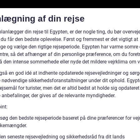
lægning af din rejse
lanlægger din rejse til Egypten, er der nogle ting, du bør overveje
t du får den bedste oplevelse. Først og fremmest er det vigtigt at
ge og vælge den rigtige rejseperiode. Egypten har varme somre
intre, så det afhænger af din personlige præference, om du fore
å den intense sommerhede eller nyde det mildere vejrklima om v
gså en god idé at indhente opdaterede rejsevejledninger og sørge
e nødvendige sikkerhedsforanstaltninger under dit ophold. Egypte
rejsemål for turister, men det er altid bedst at holde sig opdatere
 anbefalinger, der gives af de relevante myndigheder.
int:
søg den bedste rejseperiode baseret på dine præferencer for vej
kemængder.
en seneste rejsevejledning og sikkerhedsråd fra dit lands