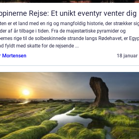
ippinerne Rejse: Et unikt eventyr venter dig
en er et land med en rig og mangfoldig historie, der strækker si
der af år tilbage i tiden. Fra de majestætiske pyramider og
ernes rige til de solbeskinnede strande langs Rødehavet, er Egy
nd fyldt med skatte for de rejsende ...
r Mortensen
18 januar