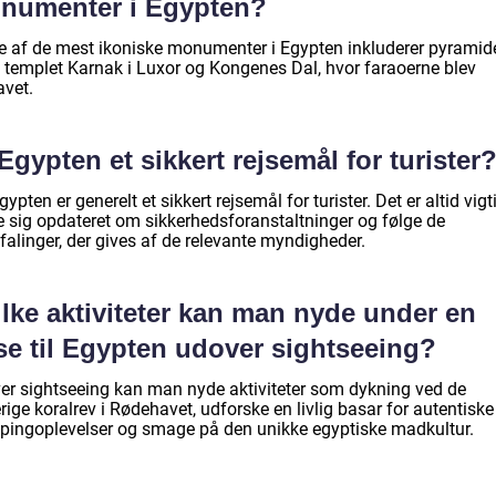
numenter i Egypten?
e af de mest ikoniske monumenter i Egypten inkluderer pyramide
, templet Karnak i Luxor og Kongenes Dal, hvor faraoerne blev
avet.
Egypten et sikkert rejsemål for turister
gypten er generelt et sikkert rejsemål for turister. Det er altid vigt
e sig opdateret om sikkerhedsforanstaltninger og følge de
falinger, der gives af de relevante myndigheder.
lke aktiviteter kan man nyde under en
se til Egypten udover sightseeing?
er sightseeing kan man nyde aktiviteter som dykning ved de
rige koralrev i Rødehavet, udforske en livlig basar for autentiske
pingoplevelser og smage på den unikke egyptiske madkultur.