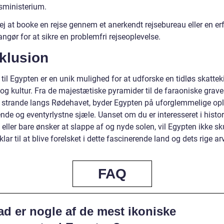
sministerium.
ej at booke en rejse gennem et anerkendt rejsebureau eller en er
angør for at sikre en problemfri rejseoplevelse.
klusion
 til Egypten er en unik mulighed for at udforske en tidløs skattek
 og kultur. Fra de majestætiske pyramider til de faraoniske grav
strande langs Rødehavet, byder Egypten på uforglemmelige opl
ende og eventyrlystne sjæle. Uanset om du er interesseret i histor
eller bare ønsker at slappe af og nyde solen, vil Egypten ikke sk
klar til at blive forelsket i dette fascinerende land og dets rige arv
FAQ
ad er nogle af de mest ikoniske