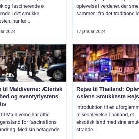
sk og fascinerende ø
oplevelse i verdener, der smel
gende i det smukke
sammen: fra det traditionelle t
sien, har læ...
uar 2024
17 januar 2024
 til Maldiverne: Æterisk
Rejse til Thailand: Ople
hed og eventyrlystens
Asiens Smukkeste Rej
dis
Introduktion til en uforglem
 til Maldiverne har altid
rejseoplevelse Thailand, et
genstand for fascinations
eksotisk land med sine smu
undring. Med sin betagende
strande...