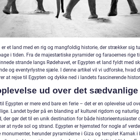
er et land med en rig og mangfoldig historie, der strækker sig t
lbage i tiden. Fra de majestætiske pyramider og faraoernes rige ti
innede strande langs Rødehavet, er Egypten et land fyldt med sk
nde og eventyrlystne sjæle. I denne artikel vil vi udforske, hvad d
r at rejse til Egypten og dykke ned i landets fascinerende histor
oplevelse ud over det sædvanlige
 til Egypten er mere end bare en ferie – det er en oplevelse ud ov
ige. Landet byder på en blanding af kulturel rigdom og naturlig
 der gør det til en unik destination for både historieentusiaster 
ker at nyde sol og strand. Egypten er hjemsted for nogle af verd
e monumenter, herunder pyramiderne i Giza og templet Karnak i 