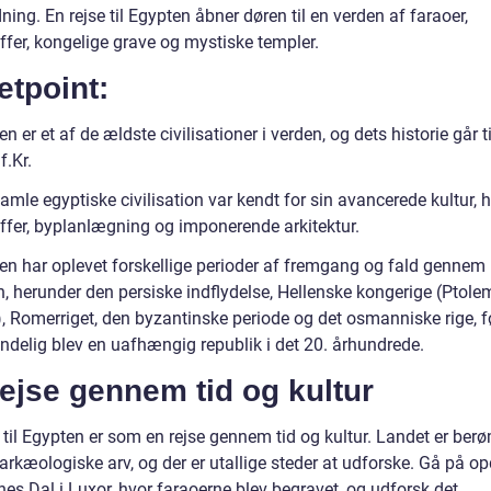
ning. En rejse til Egypten åbner døren til en verden af faraoer,
ffer, kongelige grave og mystiske templer.
etpoint:
n er et af de ældste civilisationer i verden, og dets historie går 
f.Kr.
mle egyptiske civilisation var kendt for sin avancerede kultur, 
yffer, byplanlægning og imponerende arkitektur.
en har oplevet forskellige perioder af fremgang og fald gennem
en, herunder den persiske indflydelse, Hellenske kongerige (Ptol
), Romerriget, den byzantinske periode og det osmanniske rige, f
endelig blev en uafhængig republik i det 20. århundrede.
ejse gennem tid og kultur
 til Egypten er som en rejse gennem tid og kultur. Landet er berø
 arkæologiske arv, og der er utallige steder at udforske. Gå på o
es Dal i Luxor, hvor faraoerne blev begravet, og udforsk det