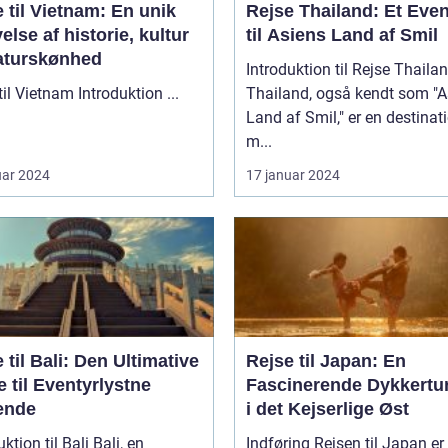
 til Vietnam: En unik
Rejse Thailand: Et Even
else af historie, kultur
til Asiens Land af Smil
aturskønhed
Introduktion til Rejse Thaila
Rejse til Vietnam Introduktion ...
Thailand, også kendt som "A
Land af Smil," er en destinat
m...
uar 2024
17 januar 2024
 til Bali: Den Ultimative
Rejse til Japan: En
 til Eventyrlystne
Fascinerende Dykkertur
ende
i det Kejserlige Øst
ion til Bali Bali, en
Indføring Rejsen til Japan er en