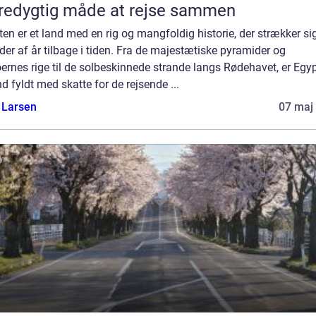
edygtig måde at rejse sammen
en er et land med en rig og mangfoldig historie, der strækker si
der af år tilbage i tiden. Fra de majestætiske pyramider og
ernes rige til de solbeskinnede strande langs Rødehavet, er Egy
nd fyldt med skatte for de rejsende ...
 Larsen
07 maj