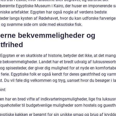
berømte Egyptiske Museum i Kairo, der huser en imponerende 
oniske artefakter. Egypten har også nogle af verdens bedste
teder langs kysten af Rødehavet, hvor du kan udforske farverige
v og svømme side om side med eksotiske fisk.
erne bekvemmeligheder og
tfrihed
gypten er en skatkiste af historie, betyder det ikke, at det mang
 bekvemmeligheder. Landet har et bredt udvalg af luksusresorts
 og spisesteder, der giver dig mulighed for at nyde en komfortab
ferie. Egyptiske folk er også kendt for deres gæstfrihed og var
t. Du vil føle dig velkommen og tryg, uanset hvor du besøger i l
int:
n har en bred vifte af indkvarteringsmuligheder, lige fra luksusr
iquehoteller til budgetvenlige muligheder som hostels og guest
gyptiske køkken er berømt for sin unikke smag og brug af krydder