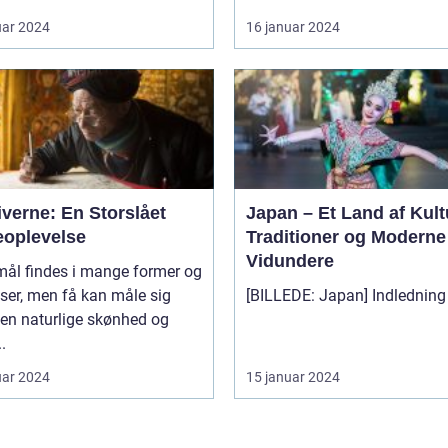
uar 2024
16 januar 2024
verne: En Storslået
Japan – Et Land af Kult
eoplevelse
Traditioner og Moderne
Vidundere
mål findes i mange former og
lser, men få kan måle sig
en naturlige skønhed og
.
uar 2024
15 januar 2024