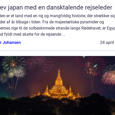
ev japan med en dansktalende rejseleder
en er et land med en rig og mangfoldig historie, der strækker si
der af år tilbage i tiden. Fra de majestætiske pyramider og
ernes rige til de solbeskinnede strande langs Rødehavet, er Egy
nd fyldt med skatte for de rejsende ...
or Johansen
24 april