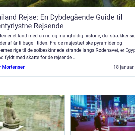
iland Rejse: En Dybdegående Guide til
ntyrlystne Rejsende
en er et land med en rig og mangfoldig historie, der strækker si
der af år tilbage i tiden. Fra de majestætiske pyramider og
ernes rige til de solbeskinnede strande langs Rødehavet, er Egy
nd fyldt med skatte for de rejsende ...
r Mortensen
18 januar