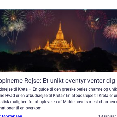
ippinerne Rejse: Et unikt eventyr venter dig
srejse til Kreta – En guide til den græske perles charme og uni
rie Hvad er en afbudsrejse til Kreta? En afbudsrejse til Kreta er e
astisk mulighed for at opleve en af Middelhavets mest charmer
nationer til en overkom...
r Mortensen
18 januar