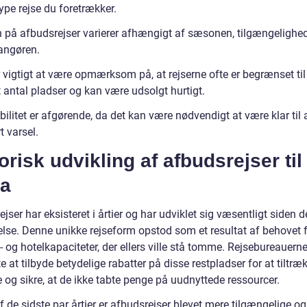
ype rejse du foretrækker.
n på afbudsrejser varierer afhængigt af sæsonen, tilgængelighe
rangøren.
 vigtigt at være opmærksom på, at rejserne ofte er begrænset til
 antal pladser og kan være udsolgt hurtigt.
bilitet er afgørende, da det kan være nødvendigt at være klar til a
 varsel.
orisk udvikling af afbudsrejser til
ta
jser har eksisteret i årtier og har udviklet sig væsentligt siden d
lse. Denne unikke rejseform opstod som et resultat af behovet f
y- og hotelkapaciteter, der ellers ville stå tomme. Rejsebureauern
 at tilbyde betydelige rabatter på disse restpladser for at tiltræ
 og sikre, at de ikke tabte penge på uudnyttede ressourcer.
af de sidste par årtier er afbudsrejser blevet mere tilgængelige og