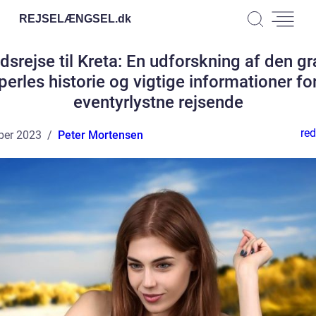
REJSELÆNGSEL.
dk
dsrejse til Kreta: En udforskning af den g
perles historie og vigtige informationer fo
eventyrlystne rejsende
red
ber 2023
Peter Mortensen