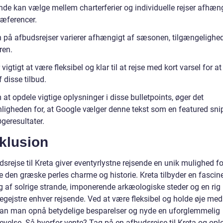
nde kan vælge mellem charterferier og individuelle rejser afhæng
ræferencer.
n på afbudsrejser varierer afhængigt af sæsonen, tilgængelighe
ren.
 vigtigt at være fleksibel og klar til at rejse med kort varsel for a
f disse tilbud.
t opdele vigtige oplysninger i disse bulletpoints, øger det
ligheden for, at Google vælger denne tekst som en featured sni
geresultater.
klusion
srejse til Kreta giver eventyrlystne rejsende en unik mulighed fo
e den græske perles charme og historie. Kreta tilbyder en fascin
 af solrige strande, imponerende arkæologiske steder og en rig k
begejstre enhver rejsende. Ved at være fleksibel og holde øje me
 kan man opnå betydelige besparelser og nyde en uforglemmelig
evelse. Så hvorfor vente? Tag på en afbudsrejse til Kreta og opl