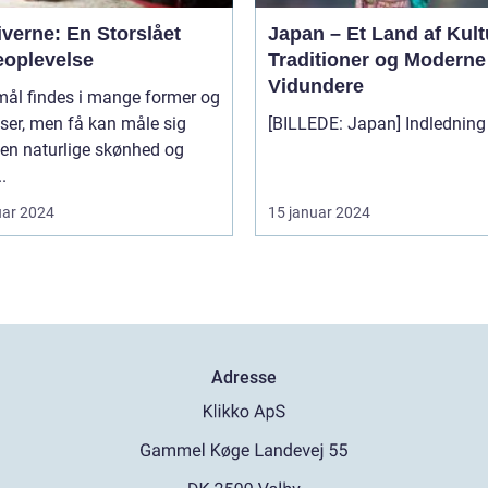
verne: En Storslået
Japan – Et Land af Kult
eoplevelse
Traditioner og Moderne
Vidundere
mål findes i mange former og
lser, men få kan måle sig
en naturlige skønhed og
.
uar 2024
15 januar 2024
Adresse