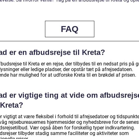
FAQ
d er en afbudsrejse til Kreta?
budsrejse til Kreta er en rejse, der tilbydes til en nedsat pris på 
lysninger eller ledige pladser, der opstår tæt på afrejsedatoen.
nde har mulighed for at udforske Kreta til en brøkdel af prisen.
d er vigtige ting at vide om afbudsrejs
 Kreta?
r vigtigt at være fleksibel i forhold til afrejsedatoer og tidspunkte
våg rejsebureauernes hjemmesider og nyhedsbreve for de senes
srejsetilbud. Vær også åben for forskellig typer indkvartering.
srejser tilbyder stadig samme faciliteter og aktiviteter som
tionelle rejser.