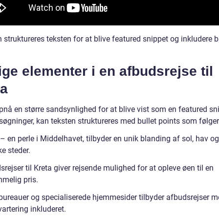
struktureres teksten for at blive featured snippet og inkludere b
ige elementer i en afbudsrejse til
ta
pnå en større sandsynlighed for at blive vist som en featured sn
søgninger, kan teksten struktureres med bullet points som følger
– en perle i Middelhavet, tilbyder en unik blanding af sol, hav og
ke steder.
rejser til Kreta giver rejsende mulighed for at opleve øen til en
melig pris.
bureauer og specialiserede hjemmesider tilbyder afbudsrejser me
artering inkluderet.