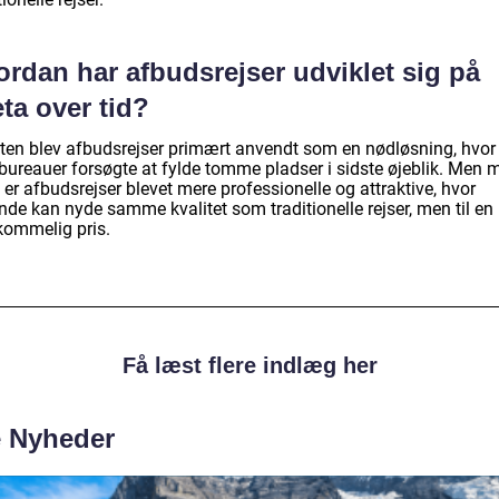
rdan har afbudsrejser udviklet sig på
ta over tid?
arten blev afbudsrejser primært anvendt som en nødløsning, hvor
ebureauer forsøgte at fylde tomme pladser i sidste øjeblik. Men 
 er afbudsrejser blevet mere professionelle og attraktive, hvor
nde kan nyde samme kvalitet som traditionelle rejser, men til en
kommelig pris.
Få læst flere indlæg her
e Nyheder