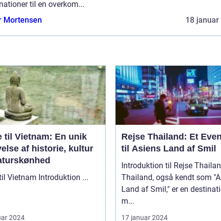
nationer til en overkom...
r Mortensen
18 januar
 til Vietnam: En unik
Rejse Thailand: Et Even
else af historie, kultur
til Asiens Land af Smil
aturskønhed
Introduktion til Rejse Thaila
Rejse til Vietnam Introduktion ...
Thailand, også kendt som "A
Land af Smil," er en destinat
m...
uar 2024
17 januar 2024