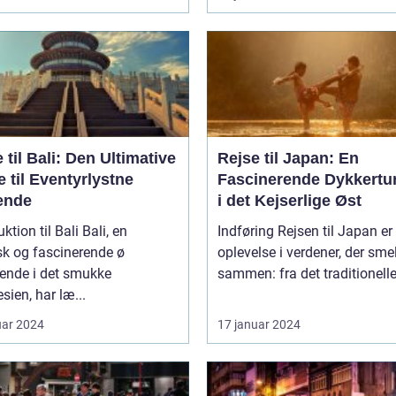
 til Bali: Den Ultimative
Rejse til Japan: En
 til Eventyrlystne
Fascinerende Dykkertur
ende
i det Kejserlige Øst
ion til Bali Bali, en
Indføring Rejsen til Japan er en
sk og fascinerende ø
oplevelse i verdener, der smel
gende i det smukke
sammen: fra det traditionelle t
sien, har læ...
uar 2024
17 januar 2024