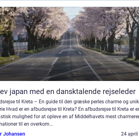
ev japan med en dansktalende rejseleder
srejse til Kreta – En guide til den græske perles charme og uni
rie Hvad er en afbudsrejse til Kreta? En afbudsrejse til Kreta er e
astisk mulighed for at opleve en af Middelhavets mest charmer
nationer til en overkom...
or Johansen
24 april