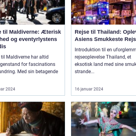
 til Maldiverne: Æterisk
Rejse til Thailand: Ople
hed og eventyrlystens
Asiens Smukkeste Rej
dis
Introduktion til en uforglem
 til Maldiverne har altid
rejseoplevelse Thailand, et
genstand for fascinations
eksotisk land med sine smu
undring. Med sin betagende
strande...
uar 2024
16 januar 2024