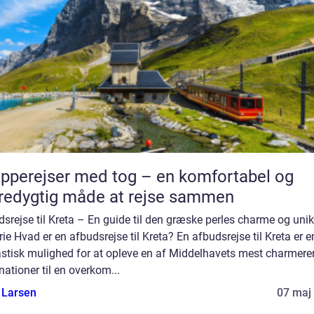
pperejser med tog – en komfortabel og
edygtig måde at rejse sammen
srejse til Kreta – En guide til den græske perles charme og uni
rie Hvad er en afbudsrejse til Kreta? En afbudsrejse til Kreta er e
astisk mulighed for at opleve en af Middelhavets mest charmer
nationer til en overkom...
 Larsen
07 maj