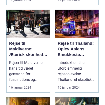
har læ...
Rejse til
Rejse til Thailand:
Maldiverne:
Oplev Asiens
Æterisk skønhed
Smukkeste
og eventyrlystens
Rejsemål
Rejser til Maldiverne
Introduktion til en
paradis
har altid været
uforglemmelig
genstand for
rejseoplevelse
fascinations og
Thailand, et eksotisk
beundring. Med sin
land med sine smukke
16 januar 2024
16 januar 2024
betagende natu...
strande...