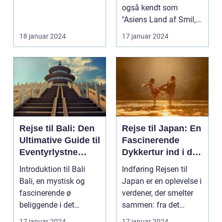
også kendt som
"Asiens Land af Smil,"
er en destination m...
18 januar 2024
17 januar 2024
Rejse til Bali: Den
Rejse til Japan: En
Ultimative Guide til
Fascinerende
Eventyrlystne
Dykkertur ind i det
Rejsende
Kejserlige Øst
Introduktion til Bali
Indføring Rejsen til
Bali, en mystisk og
Japan er en oplevelse i
fascinerende ø
verdener, der smelter
beliggende i det
sammen: fra det
smukke Indonesien,
traditionelle ti...
17 januar 2024
17 januar 2024