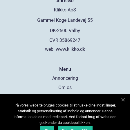
Adresse
web:
www.klikko.dk
Menu
Annoncering
Om os
Cookies
På vores website bruges cookies til at huske dine indstillinger,
Kontakt os
statistik og personalisering af indhold og annoncer. Denne
Sitemap
information deles med tredjepart. Ved fortsat brug af websiden
godkender du cookiepolitikken.