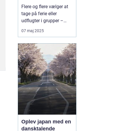
bæredygtig måde at
Flere og flere vælger at
rejse sammen
tage på ferie eller
udflugter i grupper –
hvad enten det er
07 maj 2025
familier, vennegrupper,
skoler, virksomheder eller
foreninger. Når rejsen
skal være både praktisk,
komfortabel og
miljøven...
Oplev japan med en
dansktalende