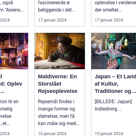
, også
fascinerende ø
oplevelse i verdener
m "Asiens
beliggende i det
der smelter
mil," er en
smukke Indonesien,
sammen: fra det
 2024
17 januar 2024
17 januar 2024
on m...
har læ...
traditionelle ti...
l
Maldiverne: En
Japan – Et Lan
nd: Oplev
Storslået
af Kultur,
Rejseoplevelse
Traditioner og
este
Moderne
ion til en
Rejsemål findes i
[BILLEDE: Japan]
ål
Vidundere
mmelig
mange former og
Indledning ...
evelse
størrelser, men få
, et
kan måle sig med
 land med
den naturlige
 2024
16 januar 2024
15 januar 2024