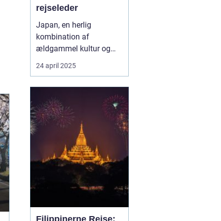
rejseleder
Japan, en herlig
kombination af
ældgammel kultur og
moderne innovation, er
24 april 2025
en destination, der
fascinerer mennesker fra
hele verden. For danske
rejsende bliver
oplevelsen ekstra unik,
når de har en rejseleder,
der taler deres eget
sprog. ...
Filippinerne Rejse: