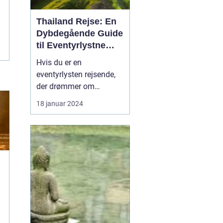
Thailand Rejse: En
Dybdegående Guide
til Eventyrlystne
Rejsende
Hvis du er en
eventyrlysten rejsende,
der drømmer om
eksotiske destinationer,
18 januar 2024
er en Thailand-rejse et
must på din liste. Med
sin enestående blanding
af naturskønhed,
kulturarv og venlige
lokalbefolkning er
Thailand blevet et
populært rejsemål for
tur...