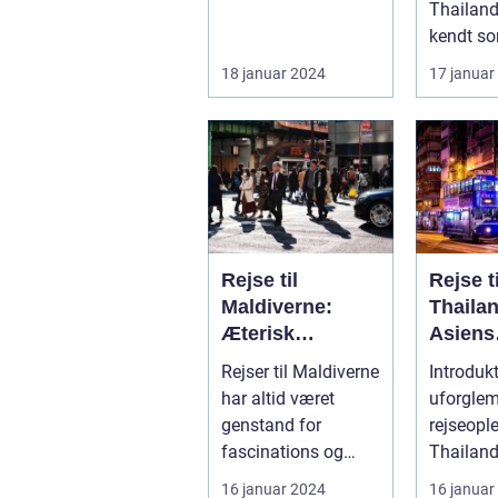
Thailand
kendt so
Land af S
18 januar 2024
17 januar
destinati
Rejse til
Rejse ti
Maldiverne:
Thaila
Æterisk
Asiens
skønhed og
Smukk
Rejser til Maldiverne
Introdukt
eventyrlystens
Rejsem
har altid været
uforgle
paradis
genstand for
rejseopl
fascinations og
Thailand
beundring. Med sin
eksotisk
16 januar 2024
16 januar