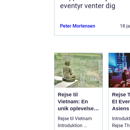
eventyr venter dig
Peter Mortensen
18 j
Rejse til
Rejse 
Vietnam: En
Et Even
unik oplevelse
Asiens
af historie,
Smil
Rejse til Vietnam
Introdukt
kultur og
Introduktion ...
Rejse Th
naturskønhed