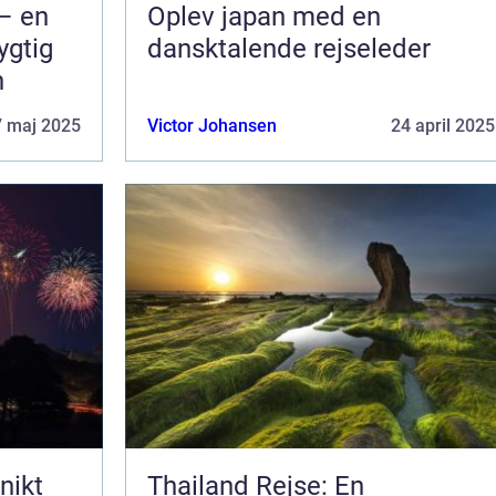
– en
Oplev japan med en
ygtig
dansktalende rejseleder
n
7 maj 2025
Victor Johansen
24 april 2025
nikt
Thailand Rejse: En