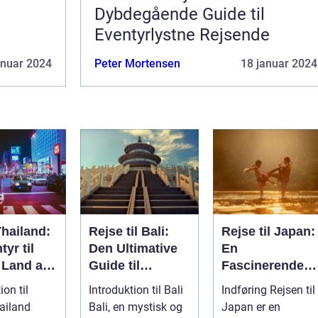
Dybdegående Guide til
Eventyrlystne Rejsende
anuar 2024
Peter Mortensen
18 januar 2024
Thailand:
Rejse til Bali:
Rejse til Japan:
tyr til
Den Ultimative
En
 Land af
Guide til
Fascinerende
Eventyrlystne
Dykkertur ind i
ion til
Introduktion til Bali
Indføring Rejsen til
Rejsende
det Kejserlige
ailand
Bali, en mystisk og
Japan er en
Øst