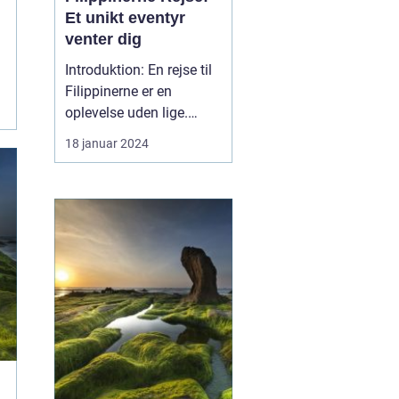
Et unikt eventyr
venter dig
Introduktion: En rejse til
Filippinerne er en
oplevelse uden lige.
Dette sydøstasiatiske
18 januar 2024
paradis, der består af
over 7.000 smukke øer,
byder på en overflod af
kulturelle, naturlige og
historiske skatte, der er
dybt forankrede i hjertet
af landet. Uan...