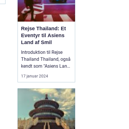
Rejse Thailand: Et
Eventyr til Asiens
Land af Smil
Introduktion til Rejse
Thailand Thailand, også
kendt som "Asiens Land
af Smil," er en
17 januar 2024
destination med en rig
kultur, betagende
naturlandskaber og
spændende eventyr. Lige
fra de berømte strande i
syd til de historiske
templer i nord, er det et
land f...