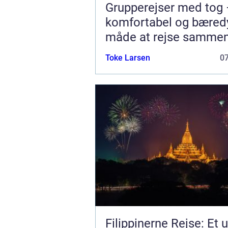
Grupperejser med tog 
komfortabel og bæred
måde at rejse samme
Toke Larsen
0
Filippinerne Rejse: Et u