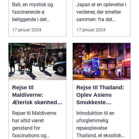
Bali, en mystisk og
Japan er en oplevelse i
fascinerende ø
verdener, der smelter
beliggende i det
sammen: fra det
smukke Indonesien,
traditionelle ti...
17 januar 2024
17 januar 2024
har læ...
Rejse til
Rejse til Thailand:
Maldiverne:
Oplev Asiens
Æterisk skønhed
Smukkeste
og eventyrlystens
Rejsemål
Rejser til Maldiverne
Introduktion til en
paradis
har altid været
uforglemmelig
genstand for
rejseoplevelse
fascinations og
Thailand, et eksotisk