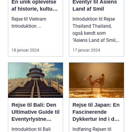
En unik oplevelse
Eventyr til Asiens
af historie, kultur
Land af Smil
og naturskønhed
Rejse til Vietnam
Introduktion til Rejse
Introduktion ...
Thailand Thailand,
også kendt som
"Asiens Land af Smil,"
er en destination m...
18 januar 2024
17 januar 2024
Rejse til Bali: Den
Rejse til Japan: En
Ultimative Guide til
Fascinerende
Eventyrlystne
Dykkertur ind i det
Rejsende
Kejserlige Øst
Introduktion til Bali
Indføring Rejsen til