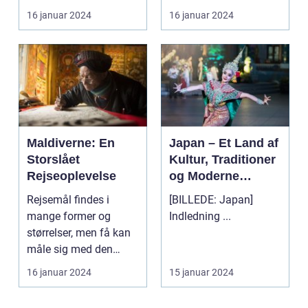
beundring. Med sin
land med sine smukke
16 januar 2024
16 januar 2024
betagende natu...
strande...
Maldiverne: En
Japan – Et Land af
Storslået
Kultur, Traditioner
Rejseoplevelse
og Moderne
Vidundere
Rejsemål findes i
[BILLEDE: Japan]
mange former og
Indledning ...
størrelser, men få kan
måle sig med den
naturlige skønhed og
16 januar 2024
15 januar 2024
unikk...