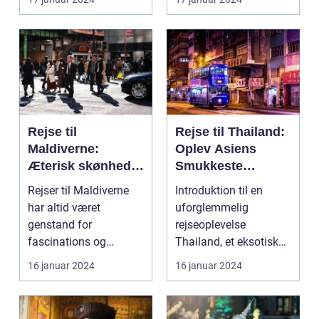
har læ...
Rejse til
Rejse til Thailand:
Maldiverne:
Oplev Asiens
Æterisk skønhed
Smukkeste
og eventyrlystens
Rejsemål
Rejser til Maldiverne
Introduktion til en
paradis
har altid været
uforglemmelig
genstand for
rejseoplevelse
fascinations og
Thailand, et eksotisk
beundring. Med sin
land med sine smukke
16 januar 2024
16 januar 2024
betagende natu...
strande...