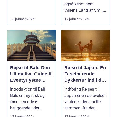
også kendt som
"Asiens Land af Smil,"
er en destination m...
18 januar 2024
17 januar 2024
Rejse til Bali: Den
Rejse til Japan: En
Ultimative Guide til
Fascinerende
Eventyrlystne
Dykkertur ind i det
Rejsende
Kejserlige Øst
Introduktion til Bali
Indføring Rejsen til
Bali, en mystisk og
Japan er en oplevelse i
fascinerende ø
verdener, der smelter
beliggende i det
sammen: fra det
smukke Indonesien,
traditionelle ti...
17 januar 2024
17 januar 2024