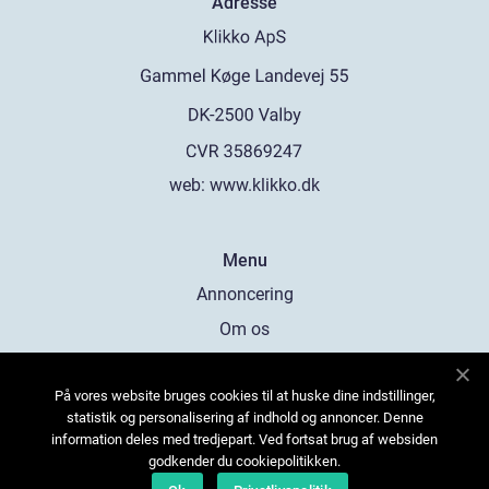
Adresse
web:
www.klikko.dk
Menu
Annoncering
Om os
Cookies
På vores website bruges cookies til at huske dine indstillinger,
Kontakt os
statistik og personalisering af indhold og annoncer. Denne
Sitemap
information deles med tredjepart. Ved fortsat brug af websiden
godkender du cookiepolitikken.