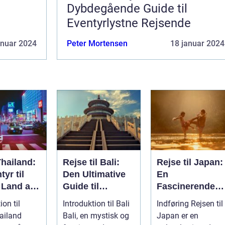
Dybdegående Guide til
Eventyrlystne Rejsende
anuar 2024
Peter Mortensen
18 januar 2024
Thailand:
Rejse til Bali:
Rejse til Japan:
tyr til
Den Ultimative
En
 Land af
Guide til
Fascinerende
Eventyrlystne
Dykkertur ind i
ion til
Introduktion til Bali
Indføring Rejsen til
Rejsende
det Kejserlige
ailand
Bali, en mystisk og
Japan er en
Øst