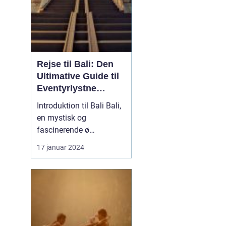
Rejse til Bali: Den
Ultimative Guide til
Eventyrlystne
Rejsende
Introduktion til Bali Bali,
en mystisk og
fascinerende ø
beliggende i det smukke
17 januar 2024
Indonesien, har længe
været et populært valg
for rejsende og
eventyrlystne, der søger
at opleve en unik kultur,
betagende