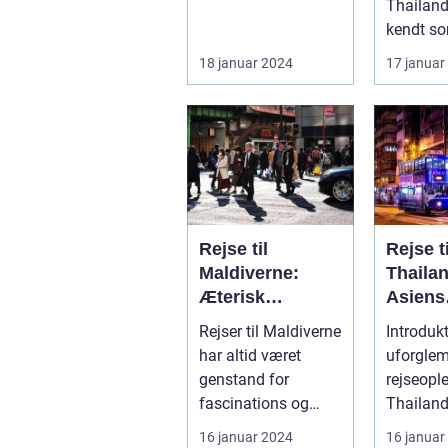
Thailand
kendt so
Land af S
18 januar 2024
17 januar
destinati
Rejse til
Rejse ti
Maldiverne:
Thaila
Æterisk
Asiens
skønhed og
Smukk
Rejser til Maldiverne
Introdukt
eventyrlystens
Rejsem
har altid været
uforgle
paradis
genstand for
rejseopl
fascinations og
Thailand
beundring. Med sin
eksotisk
16 januar 2024
16 januar