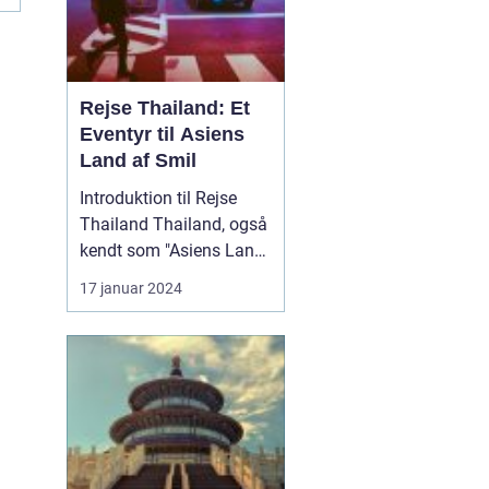
Rejse Thailand: Et
Eventyr til Asiens
Land af Smil
Introduktion til Rejse
Thailand Thailand, også
kendt som "Asiens Land
af Smil," er en
17 januar 2024
destination med en rig
kultur, betagende
naturlandskaber og
spændende eventyr. Lige
fra de berømte strande i
syd til de historiske
templer i nord, er det et
land f...