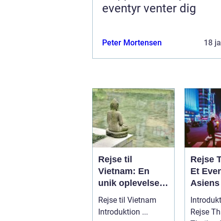
eventyr venter dig
Peter Mortensen
18 j
Rejse til
Rejse 
Vietnam: En
Et Even
unik oplevelse
Asiens
af historie,
Smil
Rejse til Vietnam
Introdukt
kultur og
Introduktion ...
Rejse Th
naturskønhed