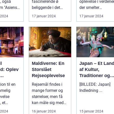
, også
fascinerende ø
oplevelse i verdener
m "Asiens
beliggende i det
der smelter
mil," er en
smukke Indonesien,
sammen: fra det
 2024
17 januar 2024
17 januar 2024
on m...
har læ...
traditionelle ti...
l
Maldiverne: En
Japan – Et Lan
nd: Oplev
Storslået
af Kultur,
Rejseoplevelse
Traditioner og
este
Moderne
ion til en
Rejsemål findes i
[BILLEDE: Japan]
ål
Vidundere
mmelig
mange former og
Indledning ...
evelse
størrelser, men få
, et
kan måle sig med
 land med
den naturlige
 2024
16 januar 2024
15 januar 2024