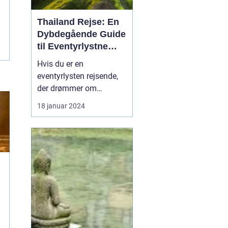
Thailand Rejse: En
Dybdegående Guide
til Eventyrlystne
Rejsende
Hvis du er en
eventyrlysten rejsende,
der drømmer om
eksotiske destinationer,
18 januar 2024
er en Thailand-rejse et
must på din liste. Med
sin enestående blanding
af naturskønhed,
kulturarv og venlige
lokalbefolkning er
Thailand blevet et
populært rejsemål for
tur...