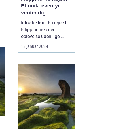
Et unikt eventyr
venter dig
Introduktion: En rejse til
Filippinerne er en
oplevelse uden lige.
Dette sydøstasiatiske
18 januar 2024
paradis, der består af
over 7.000 smukke øer,
byder på en overflod af
kulturelle, naturlige og
historiske skatte, der er
dybt forankrede i hjertet
af landet. Uan...