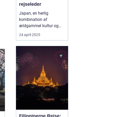
rejseleder
Japan, en herlig
kombination af
ældgammel kultur og
moderne innovation, er
24 april 2025
en destination, der
fascinerer mennesker fra
hele verden. For danske
rejsende bliver
oplevelsen ekstra unik,
når de har en rejseleder,
der taler deres eget
sprog. ...
Filippinerne Rejse: