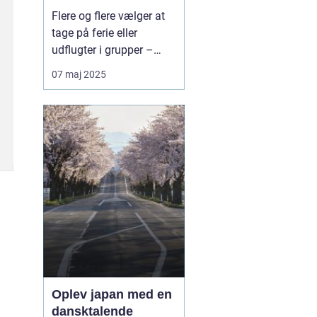
bæredygtig måde at
Flere og flere vælger at
rejse sammen
tage på ferie eller
udflugter i grupper –
hvad enten det er
07 maj 2025
familier, vennegrupper,
skoler, virksomheder eller
foreninger. Når rejsen
skal være både praktisk,
komfortabel og
miljøven...
Oplev japan med en
dansktalende