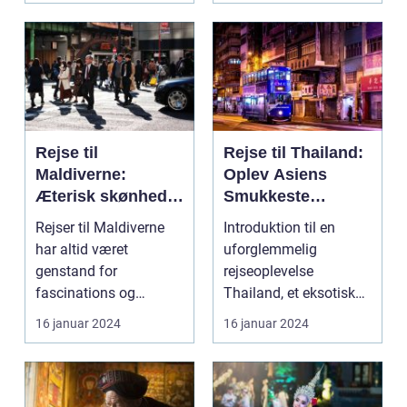
Rejse til
Rejse til Thailand:
Maldiverne:
Oplev Asiens
Æterisk skønhed
Smukkeste
og eventyrlystens
Rejsemål
Rejser til Maldiverne
Introduktion til en
paradis
har altid været
uforglemmelig
genstand for
rejseoplevelse
fascinations og
Thailand, et eksotisk
beundring. Med sin
land med sine smukke
16 januar 2024
16 januar 2024
betagende natu...
strande...