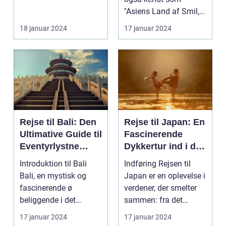
"Asiens Land af Smil,"
er en destination m...
18 januar 2024
17 januar 2024
Rejse til Bali: Den
Rejse til Japan: En
Ultimative Guide til
Fascinerende
Eventyrlystne
Dykkertur ind i det
Rejsende
Kejserlige Øst
Introduktion til Bali
Indføring Rejsen til
Bali, en mystisk og
Japan er en oplevelse i
fascinerende ø
verdener, der smelter
beliggende i det
sammen: fra det
smukke Indonesien,
traditionelle ti...
17 januar 2024
17 januar 2024
har læ...