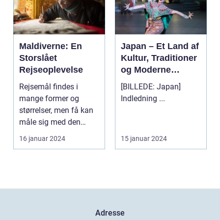
Maldiverne: En
Japan – Et Land af
Storslået
Kultur, Traditioner
Rejseoplevelse
og Moderne
Vidundere
Rejsemål findes i
[BILLEDE: Japan]
mange former og
Indledning ...
størrelser, men få kan
måle sig med den
naturlige skønhed og
16 januar 2024
15 januar 2024
unikk...
Adresse