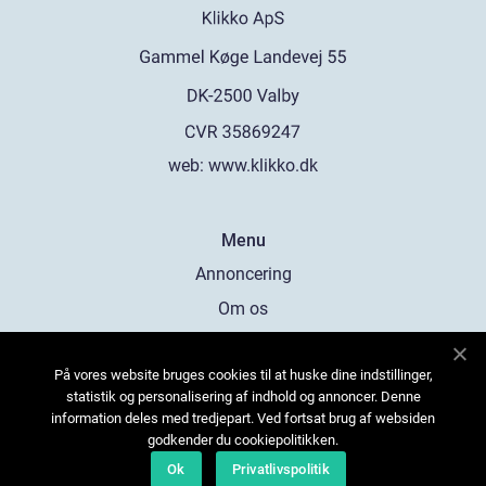
web:
www.klikko.dk
Menu
Annoncering
Om os
Cookies
På vores website bruges cookies til at huske dine indstillinger,
Kontakt os
statistik og personalisering af indhold og annoncer. Denne
Sitemap
information deles med tredjepart. Ved fortsat brug af websiden
godkender du cookiepolitikken.
Ok
Privatlivspolitik