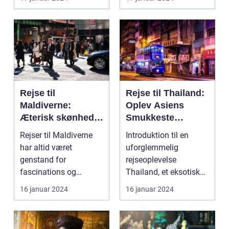
har læ...
Rejse til
Rejse til Thailand:
Maldiverne:
Oplev Asiens
Æterisk skønhed
Smukkeste
og eventyrlystens
Rejsemål
Rejser til Maldiverne
Introduktion til en
paradis
har altid været
uforglemmelig
genstand for
rejseoplevelse
fascinations og
Thailand, et eksotisk
beundring. Med sin
land med sine smukke
16 januar 2024
16 januar 2024
betagende natu...
strande...