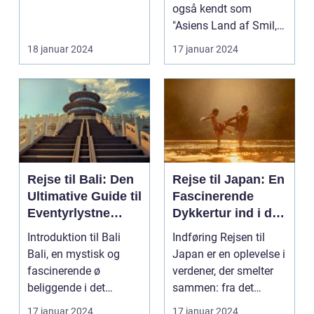
også kendt som
"Asiens Land af Smil,"
er en destination m...
18 januar 2024
17 januar 2024
Rejse til Bali: Den
Rejse til Japan: En
Ultimative Guide til
Fascinerende
Eventyrlystne
Dykkertur ind i det
Rejsende
Kejserlige Øst
Introduktion til Bali
Indføring Rejsen til
Bali, en mystisk og
Japan er en oplevelse i
fascinerende ø
verdener, der smelter
beliggende i det
sammen: fra det
smukke Indonesien,
traditionelle ti...
17 januar 2024
17 januar 2024