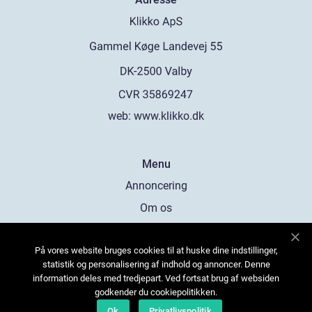
web:
www.klikko.dk
Menu
Annoncering
Om os
Cookies
På vores website bruges cookies til at huske dine indstillinger,
Kontakt os
statistik og personalisering af indhold og annoncer. Denne
Sitemap
information deles med tredjepart. Ved fortsat brug af websiden
godkender du cookiepolitikken.
Ok
Privatlivspolitik