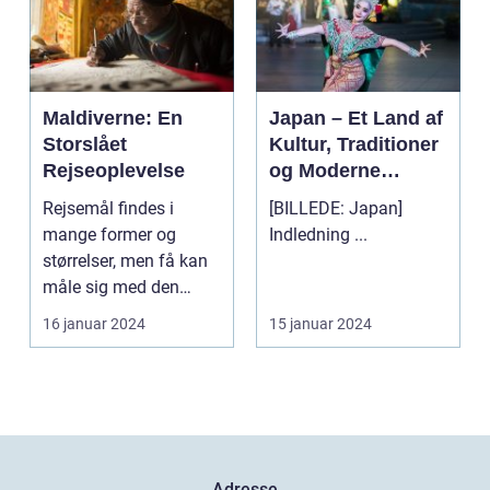
Maldiverne: En
Japan – Et Land af
Storslået
Kultur, Traditioner
Rejseoplevelse
og Moderne
Vidundere
Rejsemål findes i
[BILLEDE: Japan]
mange former og
Indledning ...
størrelser, men få kan
måle sig med den
naturlige skønhed og
16 januar 2024
15 januar 2024
unikk...
Adresse