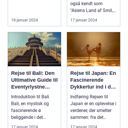
også kendt som
"Asiens Land af Smil,"
er en destination m...
18 januar 2024
17 januar 2024
Rejse til Bali: Den
Rejse til Japan: En
Ultimative Guide til
Fascinerende
Eventyrlystne
Dykkertur ind i det
Rejsende
Kejserlige Øst
Introduktion til Bali
Indføring Rejsen til
Bali, en mystisk og
Japan er en oplevelse i
fascinerende ø
verdener, der smelter
beliggende i det
sammen: fra det
smukke Indonesien,
traditionelle ti...
17 januar 2024
17 januar 2024