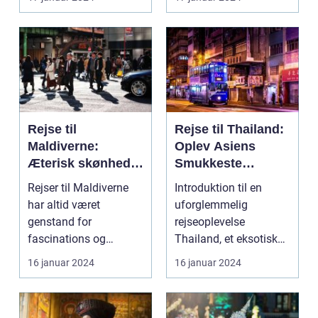
har læ...
Rejse til
Rejse til Thailand:
Maldiverne:
Oplev Asiens
Æterisk skønhed
Smukkeste
og eventyrlystens
Rejsemål
Rejser til Maldiverne
Introduktion til en
paradis
har altid været
uforglemmelig
genstand for
rejseoplevelse
fascinations og
Thailand, et eksotisk
beundring. Med sin
land med sine smukke
16 januar 2024
16 januar 2024
betagende natu...
strande...