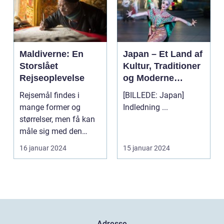
Maldiverne: En
Japan – Et Land af
Storslået
Kultur, Traditioner
Rejseoplevelse
og Moderne
Vidundere
Rejsemål findes i
[BILLEDE: Japan]
mange former og
Indledning ...
størrelser, men få kan
måle sig med den
naturlige skønhed og
16 januar 2024
15 januar 2024
unikk...
Adresse