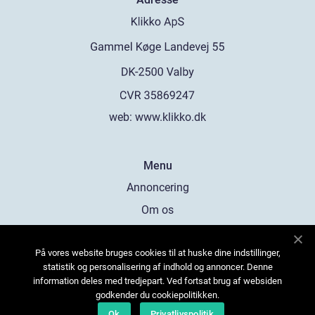
web:
www.klikko.dk
Menu
Annoncering
Om os
Cookies
På vores website bruges cookies til at huske dine indstillinger,
Kontakt os
statistik og personalisering af indhold og annoncer. Denne
Sitemap
information deles med tredjepart. Ved fortsat brug af websiden
godkender du cookiepolitikken.
Ok
Privatlivspolitik