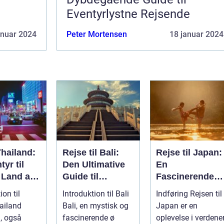
Eventyrlystne Rejsende
anuar 2024
Peter Mortensen
18 januar 2024
Thailand:
Rejse til Bali:
Rejse til Japan:
tyr til
Den Ultimative
En
 Land af
Guide til
Fascinerende
Eventyrlystne
Dykkertur ind i
ion til
Introduktion til Bali
Indføring Rejsen til
Rejsende
det Kejserlige
ailand
Bali, en mystisk og
Japan er en
Øst
, også
fascinerende ø
oplevelse i verdener