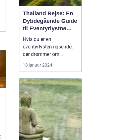
Thailand Rejse: En
Dybdegående Guide
til Eventyrlystne
Rejsende
Hvis du er en
eventyrlysten rejsende,
der drømmer om
eksotiske destinationer,
18 januar 2024
er en Thailand-rejse et
must på din liste. Med
sin enestående blanding
af naturskønhed,
kulturarv og venlige
lokalbefolkning er
Thailand blevet et
populært rejsemål for
tur...
,