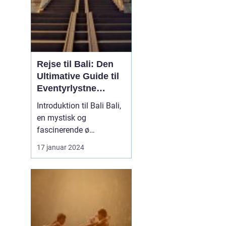
Rejse til Bali: Den
Ultimative Guide til
Eventyrlystne
Rejsende
Introduktion til Bali Bali,
en mystisk og
fascinerende ø
beliggende i det smukke
17 januar 2024
Indonesien, har længe
været et populært valg
for rejsende og
eventyrlystne, der søger
at opleve en unik kultur,
betagende