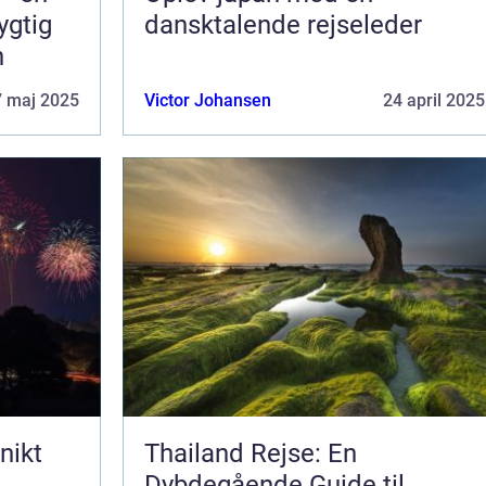
ygtig
dansktalende rejseleder
n
7 maj 2025
Victor Johansen
24 april 2025
nikt
Thailand Rejse: En
Dybdegående Guide til