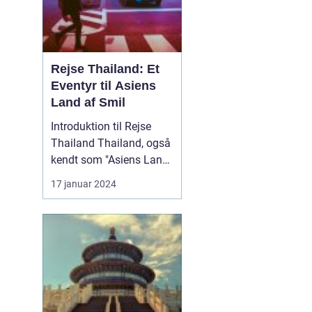
Rejse Thailand: Et
Eventyr til Asiens
Land af Smil
Introduktion til Rejse
Thailand Thailand, også
kendt som "Asiens Land
af Smil," er en
17 januar 2024
destination med en rig
kultur, betagende
naturlandskaber og
spændende eventyr. Lige
fra de berømte strande i
syd til de historiske
templer i nord, er det et
land f...