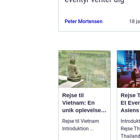
Peter Mortensen
18 j
Rejse til
Rejse 
Vietnam: En
Et Even
unik oplevelse
Asiens
af historie,
Smil
Rejse til Vietnam
Introdukt
kultur og
Introduktion ...
Rejse Th
naturskønhed
Thailand