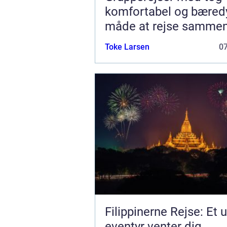
komfortabel og bæred
måde at rejse samme
Toke Larsen
0
Filippinerne Rejse: Et u
eventyr venter dig