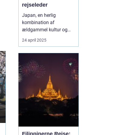
rejseleder
Japan, en herlig
kombination af
ældgammel kultur og
moderne innovation, er
24 april 2025
en destination, der
fascinerer mennesker fra
hele verden. For danske
rejsende bliver
oplevelsen ekstra unik,
når de har en rejseleder,
der taler deres eget
sprog. ...
Filippinerne Rejse: