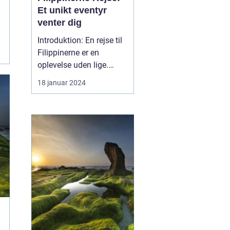
Et unikt eventyr
venter dig
Introduktion: En rejse til
Filippinerne er en
oplevelse uden lige.
Dette sydøstasiatiske
18 januar 2024
paradis, der består af
over 7.000 smukke øer,
byder på en overflod af
kulturelle, naturlige og
historiske skatte, der er
dybt forankrede i hjertet
af landet. Uan...