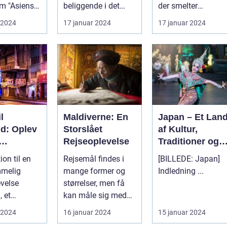
m "Asiens
beliggende i det
der smelter
mil," er en
smukke Indonesien,
sammen: fra det
 2024
17 januar 2024
17 januar 2024
on m...
har læ...
traditionelle ti...
l
Maldiverne: En
Japan – Et Lan
nd: Oplev
Storslået
af Kultur,
Rejseoplevelse
Traditioner og
este
Moderne
ion til en
Rejsemål findes i
[BILLEDE: Japan]
ål
Vidundere
mmelig
mange former og
Indledning ...
evelse
størrelser, men få
, et
kan måle sig med
 land med
den naturlige
 2024
16 januar 2024
15 januar 2024
ukke
skønhed og unikk...