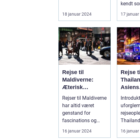
kendt so
Land af S
18 januar 2024
17 januar
destinati
Rejse til
Rejse ti
Maldiverne:
Thaila
Æterisk
Asiens
skønhed og
Smukk
Rejser til Maldiverne
Introdukt
eventyrlystens
Rejsem
har altid været
uforgle
paradis
genstand for
rejseopl
fascinations og
Thailand
beundring. Med sin
eksotisk
16 januar 2024
16 januar
betagende natu...
sine sm