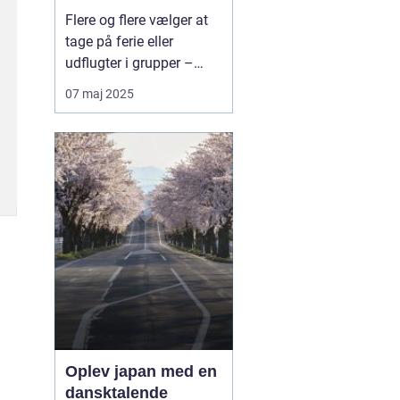
bæredygtig måde at
Flere og flere vælger at
rejse sammen
tage på ferie eller
udflugter i grupper –
hvad enten det er
07 maj 2025
familier, vennegrupper,
skoler, virksomheder eller
foreninger. Når rejsen
skal være både praktisk,
komfortabel og
miljøven...
Oplev japan med en
dansktalende