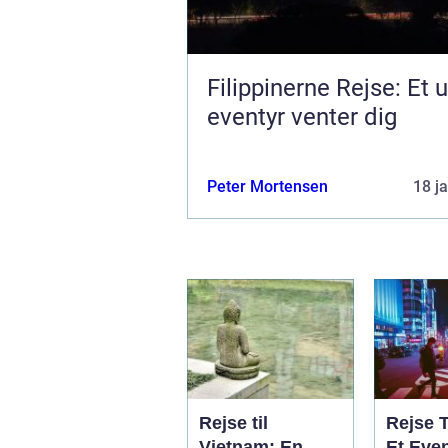
Filippinerne Rejse: Et u
eventyr venter dig
Peter Mortensen
18 j
Rejse til
Rejse 
Vietnam: En
Et Even