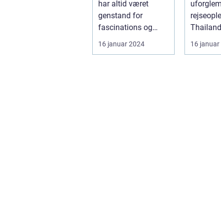
har altid været
uforgle
paradis
genstand for
rejseopl
fascinations og
Thailand
beundring. Med sin
eksotisk
16 januar 2024
16 januar
betagende natu...
sine sm
strande..