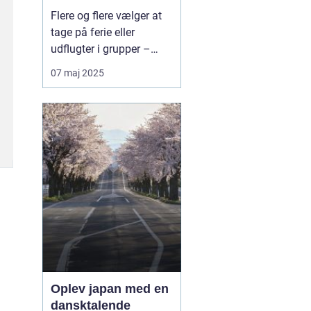
bæredygtig måde at
Flere og flere vælger at
rejse sammen
tage på ferie eller
udflugter i grupper –
hvad enten det er
07 maj 2025
familier, vennegrupper,
skoler, virksomheder eller
foreninger. Når rejsen
skal være både praktisk,
komfortabel og
miljøven...
Oplev japan med en
dansktalende