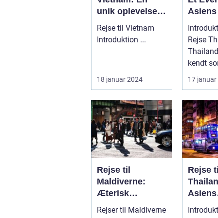
unik oplevelse
Asiens
af historie,
Smil
Rejse til Vietnam
Introdukt
kultur og
Introduktion ...
Rejse Th
naturskønhed
Thailand
kendt so
Land af S
18 januar 2024
17 januar
destinati
Rejse til
Rejse ti
Maldiverne:
Thaila
Æterisk
Asiens
skønhed og
Smukk
Rejser til Maldiverne
Introdukt
eventyrlystens
Rejsem