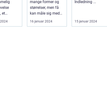
mmelig
mange former og
Indledning ...
evelse
størrelser, men få
, et
kan måle sig med
 land med
den naturlige
 2024
16 januar 2024
15 januar 2024
ukke
skønhed og unikk...
.