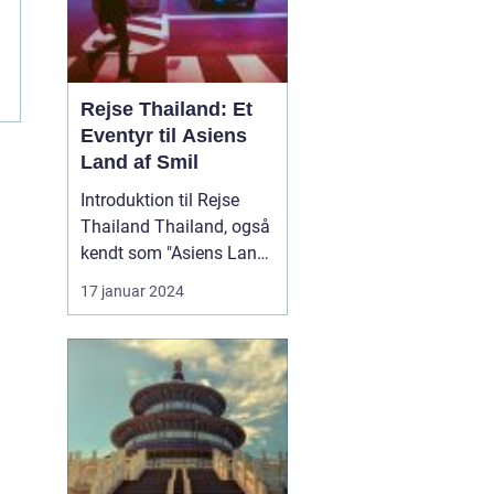
Rejse Thailand: Et
Eventyr til Asiens
Land af Smil
Introduktion til Rejse
Thailand Thailand, også
kendt som "Asiens Land
af Smil," er en
17 januar 2024
destination med en rig
kultur, betagende
naturlandskaber og
spændende eventyr. Lige
fra de berømte strande i
syd til de historiske
templer i nord, er det et
land f...