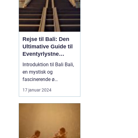
Rejse til Bali: Den
Ultimative Guide til
Eventyrlystne
Rejsende
Introduktion til Bali Bali,
en mystisk og
fascinerende ø
beliggende i det smukke
17 januar 2024
Indonesien, har længe
været et populært valg
for rejsende og
eventyrlystne, der søger
at opleve en unik kultur,
betagende