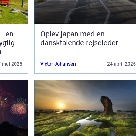
– en
Oplev japan med en
ygtig
dansktalende rejseleder
n
7 maj 2025
Victor Johansen
24 april 2025