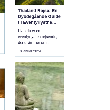
Thailand Rejse: En
Dybdegående Guide
til Eventyrlystne
Rejsende
Hvis du er en
eventyrlysten rejsende,
der drømmer om
eksotiske destinationer,
18 januar 2024
er en Thailand-rejse et
must på din liste. Med
sin enestående blanding
af naturskønhed,
kulturarv og venlige
lokalbefolkning er
Thailand blevet et
populært rejsemål for
tur...