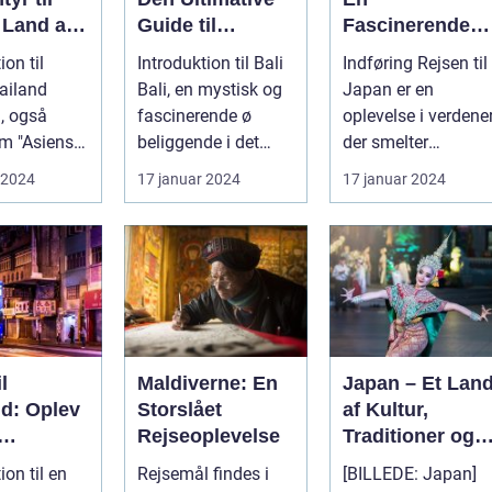
 Land af
Guide til
Fascinerende
Eventyrlystne
Dykkertur ind i
ion til
Introduktion til Bali
Indføring Rejsen til
Rejsende
det Kejserlige
ailand
Bali, en mystisk og
Japan er en
Øst
, også
fascinerende ø
oplevelse i verdener
m "Asiens
beliggende i det
der smelter
mil," er en
smukke Indonesien,
sammen: fra det
 2024
17 januar 2024
17 januar 2024
on m...
har læ...
traditionelle ti...
l
Maldiverne: En
Japan – Et Lan
nd: Oplev
Storslået
af Kultur,
Rejseoplevelse
Traditioner og
este
Moderne
ion til en
Rejsemål findes i
[BILLEDE: Japan]
ål
Vidundere