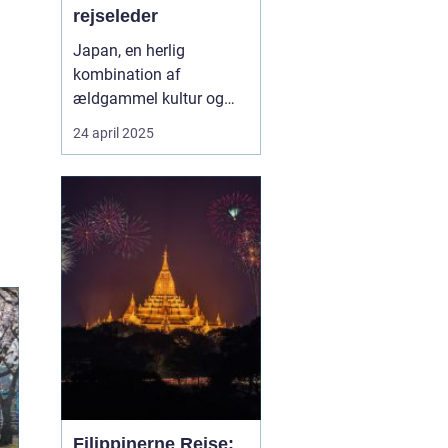
rejseleder
Japan, en herlig
kombination af
ældgammel kultur og
moderne innovation, er
24 april 2025
en destination, der
fascinerer mennesker fra
hele verden. For danske
rejsende bliver
oplevelsen ekstra unik,
når de har en rejseleder,
der taler deres eget
sprog. ...
Filippinerne Rejse: