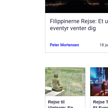
Filippinerne Rejse: Et u
eventyr venter dig
Peter Mortensen
18 j
Rejse til
Rejse 
Vietnam: En
Et Even