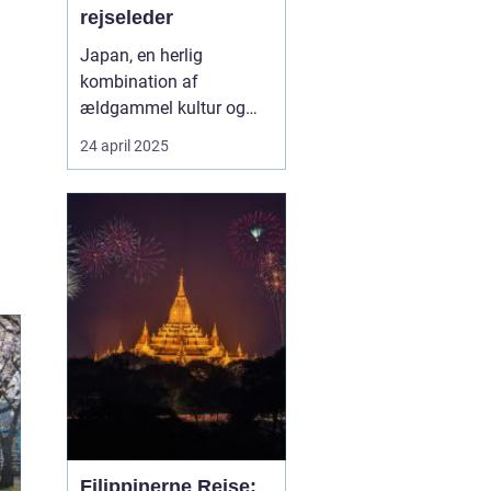
rejseleder
Japan, en herlig
kombination af
ældgammel kultur og
moderne innovation, er
24 april 2025
en destination, der
fascinerer mennesker fra
hele verden. For danske
rejsende bliver
oplevelsen ekstra unik,
når de har en rejseleder,
der taler deres eget
sprog. ...
Filippinerne Rejse: