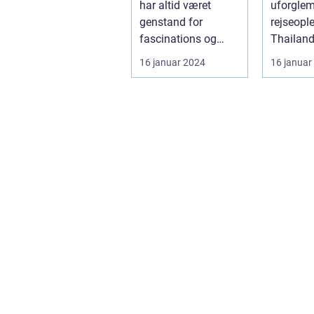
har altid været
uforgle
paradis
genstand for
rejseopl
fascinations og
Thailand
beundring. Med sin
eksotisk
16 januar 2024
16 januar
betagende natu...
sine sm
strande..