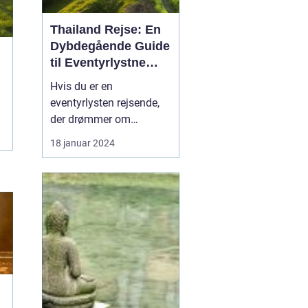
Thailand Rejse: En
Dybdegående Guide
til Eventyrlystne
Rejsende
Hvis du er en
eventyrlysten rejsende,
der drømmer om
eksotiske destinationer,
18 januar 2024
er en Thailand-rejse et
must på din liste. Med
sin enestående blanding
af naturskønhed,
kulturarv og venlige
lokalbefolkning er
Thailand blevet et
populært rejsemål for
tur...