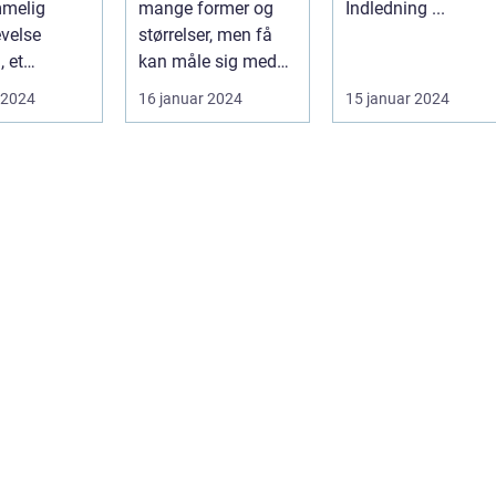
mmelig
mange former og
Indledning ...
evelse
størrelser, men få
, et
kan måle sig med
 land med
den naturlige
 2024
16 januar 2024
15 januar 2024
ukke
skønhed og unikk...
.