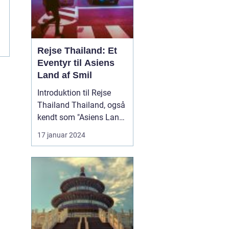
Rejse Thailand: Et
Eventyr til Asiens
Land af Smil
Introduktion til Rejse
Thailand Thailand, også
kendt som "Asiens Land
af Smil," er en
17 januar 2024
destination med en rig
kultur, betagende
naturlandskaber og
spændende eventyr. Lige
fra de berømte strande i
syd til de historiske
templer i nord, er det et
land f...