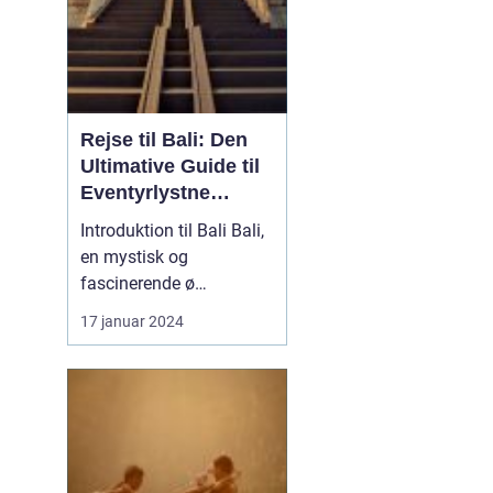
Rejse til Bali: Den
Ultimative Guide til
Eventyrlystne
Rejsende
Introduktion til Bali Bali,
en mystisk og
fascinerende ø
beliggende i det smukke
17 januar 2024
Indonesien, har længe
været et populært valg
for rejsende og
eventyrlystne, der søger
at opleve en unik kultur,
betagende