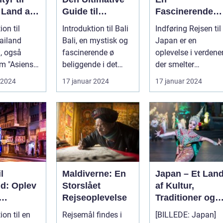
 Land af
Guide til
Fascinerende
Eventyrlystne
Dykkertur ind i
ion til
Introduktion til Bali
Indføring Rejsen til
Rejsende
det Kejserlige
ailand
Bali, en mystisk og
Japan er en
Øst
, også
fascinerende ø
oplevelse i verdener
m "Asiens
beliggende i det
der smelter
mil," er en
smukke Indonesien,
sammen: fra det
 2024
17 januar 2024
17 januar 2024
on m...
har læ...
traditionelle ti...
l
Maldiverne: En
Japan – Et Lan
nd: Oplev
Storslået
af Kultur,
Rejseoplevelse
Traditioner og
este
Moderne
ion til en
Rejsemål findes i
[BILLEDE: Japan]
ål
Vidundere