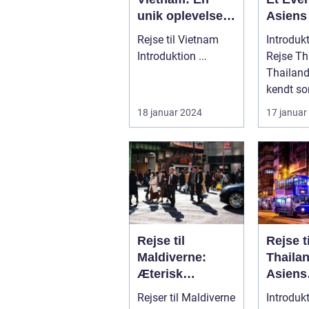
unik oplevelse
Asiens
af historie,
Smil
Rejse til Vietnam
Introdukt
kultur og
Introduktion ...
Rejse Th
naturskønhed
Thailand
kendt so
Land af S
18 januar 2024
17 januar
destinati
Rejse til
Rejse ti
Maldiverne:
Thaila
Æterisk
Asiens
skønhed og
Smukk
Rejser til Maldiverne
Introdukt
eventyrlystens
Rejsem