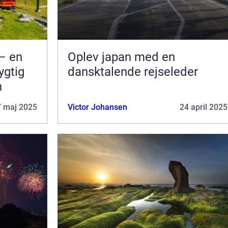
– en
Oplev japan med en
ygtig
dansktalende rejseleder
n
7 maj 2025
Victor Johansen
24 april 2025