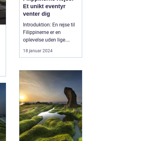
Et unikt eventyr
venter dig
Introduktion: En rejse til
Filippinerne er en
oplevelse uden lige.
Dette sydøstasiatiske
18 januar 2024
paradis, der består af
over 7.000 smukke øer,
byder på en overflod af
kulturelle, naturlige og
historiske skatte, der er
dybt forankrede i hjertet
af landet. Uan...