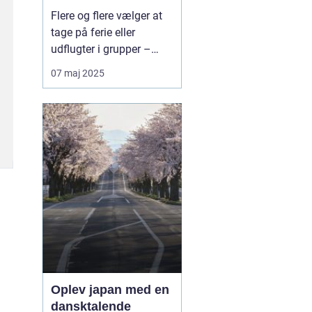
bæredygtig måde at
Flere og flere vælger at
rejse sammen
tage på ferie eller
udflugter i grupper –
hvad enten det er
07 maj 2025
familier, vennegrupper,
skoler, virksomheder eller
foreninger. Når rejsen
skal være både praktisk,
komfortabel og
miljøven...
Oplev japan med en
dansktalende